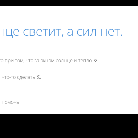
це светит, а сил нет.
о при том, что за окном солнце и тепло 🌞
 что-то сделать 💪
о помочь