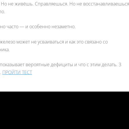
 Но не живёшь. Справляешься. Но не восстанавливаешься
ло.
но часто — и особенно незаметно.
железо может не усваиваться и как это связано со
ника.
показывает вероятные дефициты и что с этим делать. 3
.
ПРОЙТИ ТЕСТ