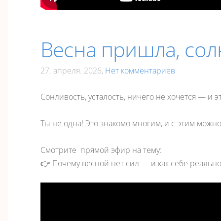
Весна пришла, солн
27. апреля. 2026,
Нет комментариев
Сонливость, усталость, ничего не хочется — и эт
Ты не одна! Это знакомо многим, и с этим можно
Смотрите прямой эфир на тему:
👉 Почему весной нет сил — и как себе реальн