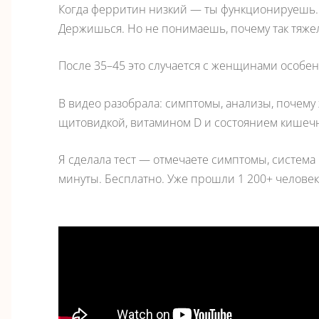
Когда ферритин низкий — ты функционируешь.
Держишься. Но не понимаешь, почему так тяже
После 35–45 это случается с женщинами особен
В видео разобрала: симптомы, анализы, почему 
щитовидкой, витамином D и состоянием кишеч
Я сделала тест — отмечаете симптомы, система 
минуты. Беcплaтно. Уже прошли 1 200+ человек