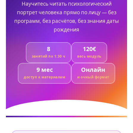
Научитесь читать психологический
портрет человека прямо по лицу — без
программ, без расчётов, без знания даты
рождения
8
120€
занятий по 1:30 ч
весь модуль
9 мес
Онлайн
доступ к материалам
и очный формат