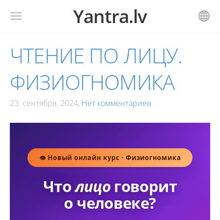
Yantra.lv
ЧТЕНИЕ ПО ЛИЦУ.
ФИЗИОГНОМИКА
23. сентября. 2024,
Нет комментариев
👁 Новый онлайн курс · Физиогномика
Что
лицо
говорит
о человеке?