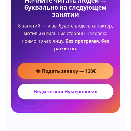
Начните читать людей —
буквально на следующем
занятии
8 занятий — и вы будете видеть характер,
мотивы и сильные стороны человека
прямо по его лицу.
Без программ, без
расчётов.
👁 Подать заявку — 120€
Ведическая Нумерология