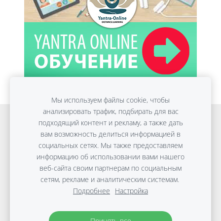
Мы используем файлы cookie, чтобы
анализировать трафик, подбирать для вас
Онлайн обучение
Detox Anti-Age
подходящий контент и рекламу, а также дать
вам возможность делиться информацией в
ПЛОСКИЙ ЖИВОТ без диет
Консультации
социальных сетях. Мы также предоставляем
Путешествия
Файлы cookie
информацию об использовании вами нашего
веб-сайта своим партнерам по социальным
сетям, рекламе и аналитическим системам.
Copyright © Виктории Дараковой | 2010-2026 |
Подробнее
Настройка
Материалы защищены авторским правом.
Политика
защиты данных
Принять все