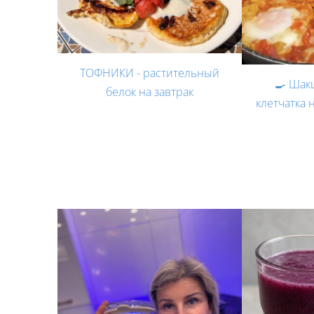
ТОФНИКИ - растительный
🍳 Шак
белок на завтрак
клетчатка 