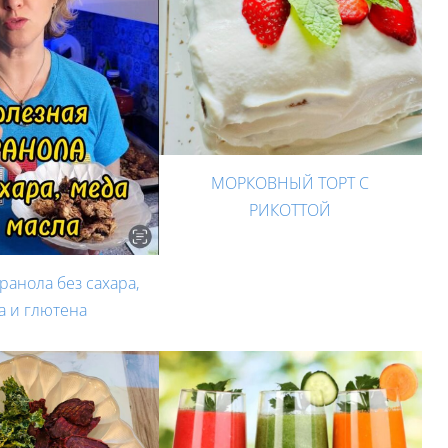
МОРКОВНЫЙ ТОРТ С
РИКОТТОЙ
ранола без сахара,
а и глютена