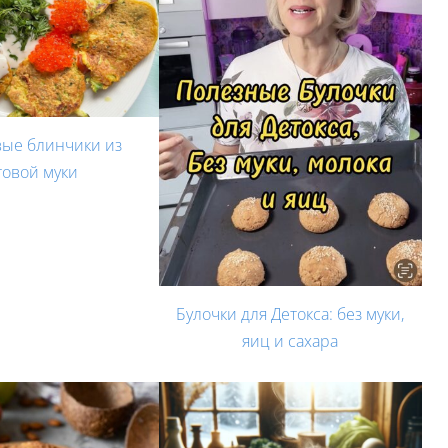
вые блинчики из
товой муки
Булочки для Детокса: без муки,
яиц и сахара