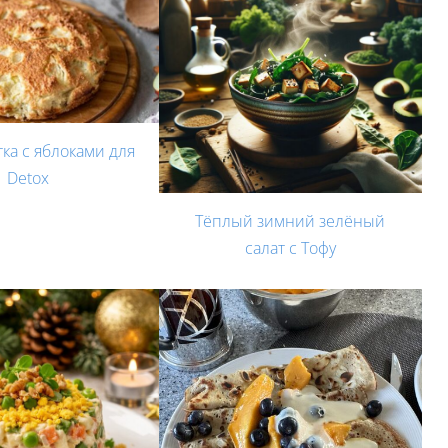
ка с яблоками для
Detox
Тёплый зимний зелёный
салат с Тофу