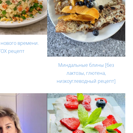
 нового времени.
TOX рецепт
Миндальные блины [без
лактозы, глютена,
низкоуглеводный рецепт]