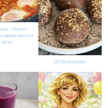
шука — белок и
на завтрак вкусно и
легкo
DETOX КОЛОБКИ