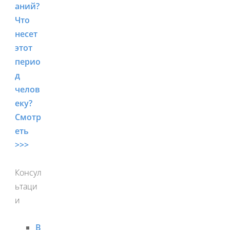
аний?
Что
несет
этот
перио
д
челов
еку?
Смотр
еть
>>>
Консул
ьтаци
и
В