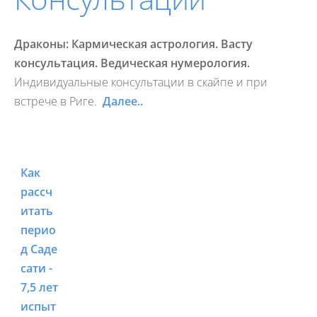
Драконы:
Кармическая астрология.
Васту
консультация.
Ведическая нумерология.
Индивидуальные консультации в скайпе и при
встрече в Риге.
Далее..
Как
рассч
итать
перио
д Саде
сати -
7,5 лет
испыт