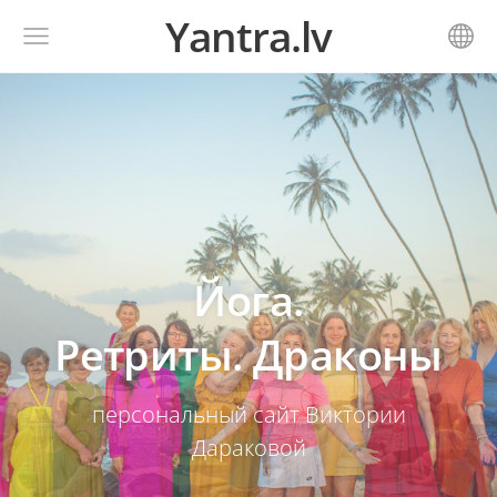
Yantra.lv
Йога.
Ретриты. Драконы
персональный сайт Виктории
Дараковой