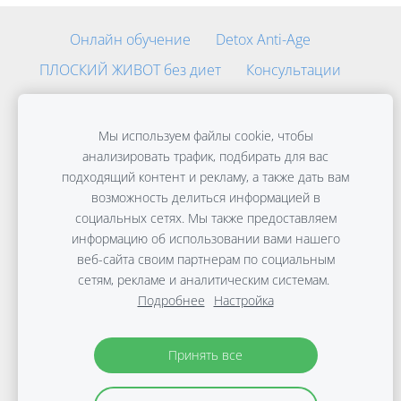
Онлайн обучение
Detox Anti-Age
ПЛОСКИЙ ЖИВОТ без диет
Консультации
Путешествия
Файлы cookie
Мы используем файлы cookie, чтобы
Copyright © Виктории Дараковой | 2010-2026 |
анализировать трафик, подбирать для вас
Материалы защищены авторским правом.
Политика
подходящий контент и рекламу, а также дать вам
защиты данных
возможность делиться информацией в
социальных сетях. Мы также предоставляем
информацию об использовании вами нашего
веб-сайта своим партнерам по социальным
сетям, рекламе и аналитическим системам.
Подробнее
Настройка
Принять все