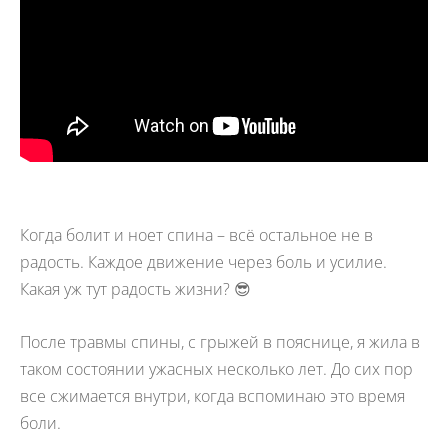
Когда болит и ноет спина – всё остальное не в
радость. Каждое движение через боль и усилие.
Какая уж тут радость жизни? 😎
После травмы спины, с грыжей в пояснице, я жила в
таком состоянии ужасных несколько лет. До сих пор
все сжимается внутри, когда вспоминаю это время
боли.