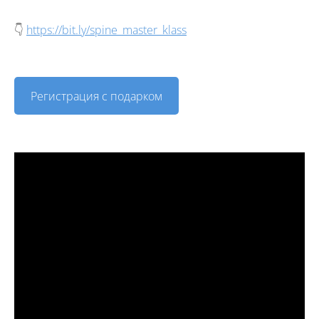
👇
https://bit.ly/spine_master_klass
Регистрация с подарком