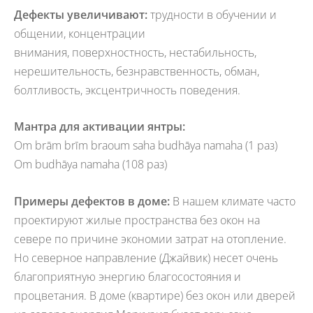
Дефекты увеличивают:
трудности в обучении и
общении, концентрации
внимания, поверхностность, нестабильность,
нерешительность, безнравственность, обман,
болтливость, эксцентричность поведения.
Мантра для активации янтры:
Om brām brīm braoum saha budhāya namaha (1 раз)
Om budhāya namaha (108 раз)
Примеры дефектов в доме:
В нашем климате часто
проектируют жилые пространства без окон на
севере по причине экономии затрат на отопление.
Но северное направление (Джайвик) несет очень
благоприятную энергию благосостояния и
процветания. В доме (квартире) без окон или дверей