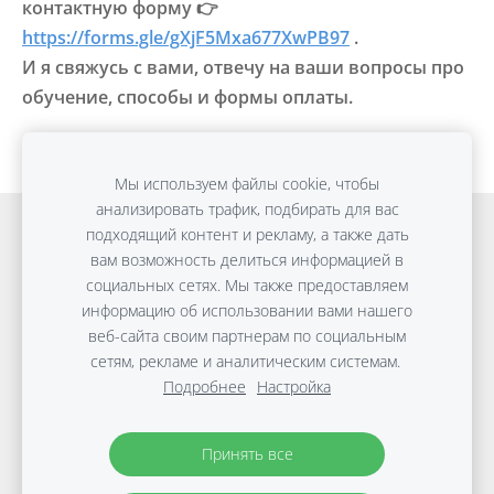
контактную форму 👉
https://forms.gle/gXjF5Mxa677XwPB97
.
И я свяжусь с вами, отвечу на ваши вопросы про
обучение, способы и формы оплаты.
Мы используем файлы cookie, чтобы
анализировать трафик, подбирать для вас
Онлайн обучение
Detox Anti-Age
подходящий контент и рекламу, а также дать
вам возможность делиться информацией в
ПЛОСКИЙ ЖИВОТ без диет
Консультации
социальных сетях. Мы также предоставляем
Путешествия
Файлы cookie
информацию об использовании вами нашего
веб-сайта своим партнерам по социальным
сетям, рекламе и аналитическим системам.
Copyright © Виктории Дараковой | 2010-2026 |
Подробнее
Настройка
Материалы защищены авторским правом.
Политика
защиты данных
Принять все