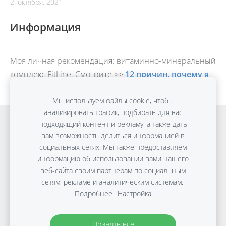
2. октября. 2021
Информация
Моя личная рекомендация: витаминно-минеральный
комплекс FitLine. Смотрите >>
12 причин, почему я
выбрала именно его
Мы используем файлы cookie, чтобы
анализировать трафик, подбирать для вас
Онлайн обучение
Detox Anti-Age
подходящий контент и рекламу, а также дать
вам возможность делиться информацией в
ПЛОСКИЙ ЖИВОТ без диет
Консультации
социальных сетях. Мы также предоставляем
Путешествия
Файлы cookie
информацию об использовании вами нашего
веб-сайта своим партнерам по социальным
сетям, рекламе и аналитическим системам.
Copyright © Виктории Дараковой | 2010-2026 |
Подробнее
Настройка
Материалы защищены авторским правом.
Политика
защиты данных
Принять все