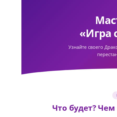
Мас
«Игра 
Узнайте своего Драк
переста
Что будет? Чем