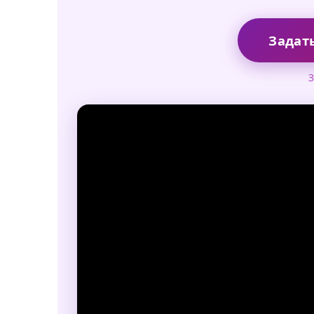
Задать
З