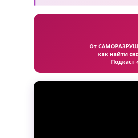
От САМОРАЗРУШ
как найти св
Подкаст