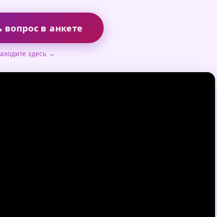
 вопрос в анкете
аходите здесь →