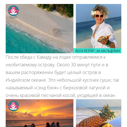
После обеда с Камаду на лодке отправляемся к
необитаемому острову. Около 30 минут пути и в
вашем распоряжении будет целый остров в
Индийском океане. Это небольшой кусочек суши, так
называемый «сэнд бэнк» с бирюзовой лагуной и
очень красивой песчаной косой, уходящей в океан.