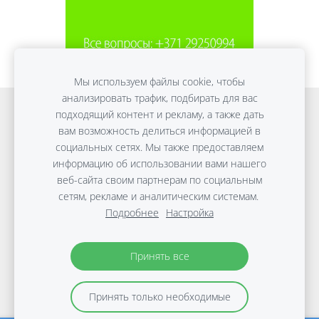
Мы используем файлы cookie, чтобы
анализировать трафик, подбирать для вас
Онлайн обучение
Detox Anti-Age
подходящий контент и рекламу, а также дать
вам возможность делиться информацией в
ПЛОСКИЙ ЖИВОТ без диет
Консультации
социальных сетях. Мы также предоставляем
Путешествия
Файлы cookie
информацию об использовании вами нашего
веб-сайта своим партнерам по социальным
сетям, рекламе и аналитическим системам.
Copyright © Виктории Дараковой | 2010-2026 |
Подробнее
Настройка
Материалы защищены авторским правом.
Политика
защиты данных
Принять все
Принять только необходимые