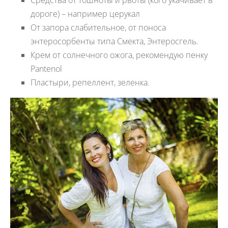
дороге) – например церукал
От запора слабительное, от поноса
энтеросорбенты типа Смекта, Энтеросгель.
Крем от солнечного ожога, рекомендую пенку
Pantenol
Пластыри, репеллент, зеленка.