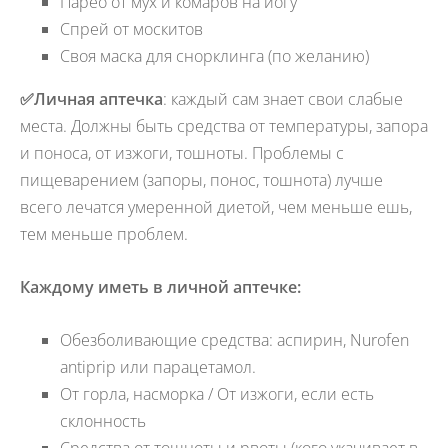
Парео от мух и комаров на йогу
Спрей от москитов
Своя маска для снорклинга (по желанию)
✅
Личная аптечка
: каждый сам знает свои слабые
места. Должны быть средства от температуры, запора
и поноса, от изжоги, тошноты. Проблемы с
пищеварением (запоры, понос, тошнота) лучше
всего лечатся умеренной диетой, чем меньше ешь,
тем меньше проблем.
Каждому иметь в личной аптечке:
Обезболивающие средства: аспирин, Nurofen
antiprip или парацетамол.
От горла, насморка / От изжоги, если есть
склонность
Средства от тошноты и рвоты (кого укачивает в