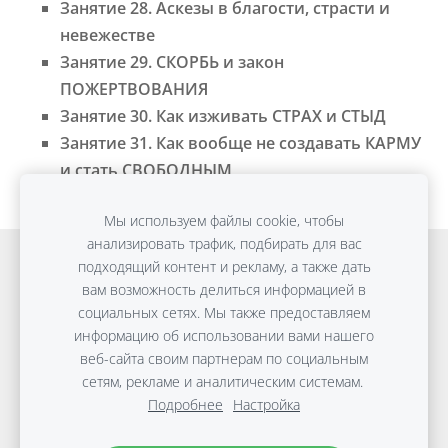
Занятие 28. Аскезы в благости, страсти и
невежестве
Занятие 29. СКОРБЬ и закон
ПОЖЕРТВОВАНИЯ
Занятие 30. Как изживать СТРАХ и СТЫД
Занятие 31. Как вообще не создавать КАРМУ
и стать СВОБОДНЫМ
Мы используем файлы cookie, чтобы
анализировать трафик, подбирать для вас
Онлайн обучение
Detox Anti-Age
подходящий контент и рекламу, а также дать
вам возможность делиться информацией в
ПЛОСКИЙ ЖИВОТ без диет
Консультации
социальных сетях. Мы также предоставляем
Путешествия
Файлы cookie
информацию об использовании вами нашего
веб-сайта своим партнерам по социальным
сетям, рекламе и аналитическим системам.
Copyright © Виктории Дараковой | 2010-2026 |
Подробнее
Настройка
Материалы защищены авторским правом.
Политика
защиты данных