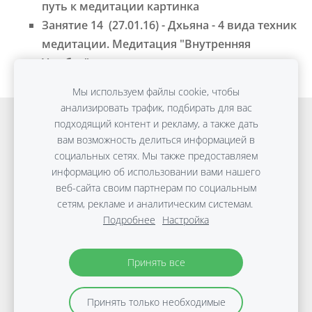
путь к медитации картинка
Занятие 14 (27.01.16) - Дхьяна - 4 вида техник
медитации. Медитация "Внутренняя
Улыбка" картинка
Мы используем файлы cookie, чтобы
анализировать трафик, подбирать для вас
Онлайн обучение
Detox Anti-Age
подходящий контент и рекламу, а также дать
вам возможность делиться информацией в
ПЛОСКИЙ ЖИВОТ без диет
Консультации
социальных сетях. Мы также предоставляем
Путешествия
Файлы cookie
информацию об использовании вами нашего
веб-сайта своим партнерам по социальным
сетям, рекламе и аналитическим системам.
Copyright © Виктории Дараковой | 2010-2026 |
Подробнее
Настройка
Материалы защищены авторским правом.
Политика
защиты данных
Принять все
Принять только необходимые