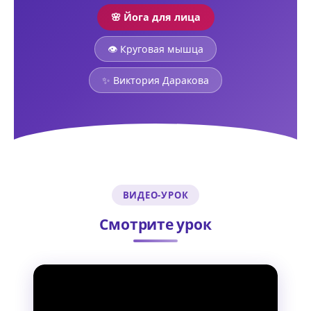
🌸 Йога для лица
👁️ Круговая мышца
✨ Виктория Даракова
ВИДЕО-УРОК
Смотрите урок