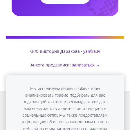
🍋 © Виктория Даракова ·
yantra.lv
Анкета предзаписи:
записаться →
Мы используем файлы cookie, чтобы
анализировать трафик, подбирать для вас
Онлайн обучение
Detox Anti-Age
подходящий контент и рекламу, а также дать
вам возможность делиться информацией в
ПЛОСКИЙ ЖИВОТ без диет
Консультации
социальных сетях. Мы также предоставляем
Путешествия
Файлы cookie
информацию об использовании вами нашего
веб-сайта своим партнерам по социальным