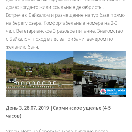
домах когда-то жили ссыльные декабристы.
Встреча с Байкалом и размещение на тур базе прямо
на берегу озера. Комфортабельные номера на 2-3
чел. Вегетарианское 3 разовое питание. Знакомство
с Байкалом, поход в лес за грибами, вечером по
желанию баня.
День 3. 28.07. 2019 |
Сарминское ущелье (4-5
часов)
Утром Йога на берегу Байкала. Купание после