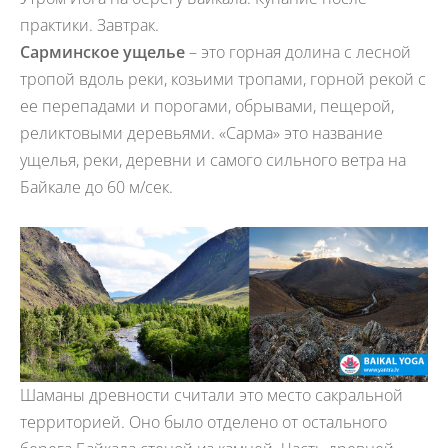
практики. Завтрак.
Сарминское ущелье
– это горная долина с лесной
тропой вдоль реки, козьими тропами, горной рекой с
ее перепадами и порогами, обрывами, пещерой,
реликтовыми деревьями. «Сарма» это название
ущелья, реки, деревни и самого сильного ветра на
Байкале до 60 м/сек.
Шаманы древности считали это место сакральной
территорией. Оно было отделено от остального