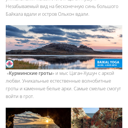
Незабываемый вид на бесконечную синь большого
Байкала вдали и остров Ольхон вдали.
«
Курминские гроты
» и мыс Цаган-Хушун с аркой
любви. Уникальные естественные волнобитные
гроты и каменные белые арки. Самые смелые смогут
войти в грот.