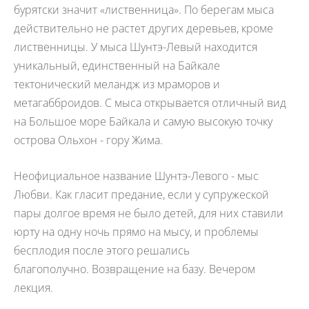
бурятски значит «лиственница». По берегам мыса
действительно не растет других деревьев, кроме
лиственницы. У мыса Шунтэ-Левый находится
уникальный, единственный на Байкале
тектонический меландж из мраморов и
метагабброидов. С мыса открывается отличный вид
на Большое море Байкала и самую высокую точку
острова Ольхон - гору Жима.
Неофициальное название Шунтэ-Левого - мыс
Любви. Как гласит предание, если у супружеской
пары долгое время не было детей, для них ставили
юрту на одну ночь прямо на мысу, и проблемы
бесплодия после этого решались
благополучно. Возвращение на базу. Вечером
лекция.