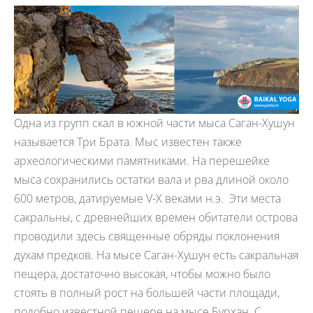
Одна из групп скал в южной части мыса Саган-Хушун
называется Три Брата. Мыс известен также
археологическими памятниками. На перешейке
мыса сохранились остатки вала и рва длиной около
600 метров, датируемые V-X веками н.э. Эти места
сакральны, с древнейших времен обитатели острова
проводили здесь священные обряды поклонения
духам предков. На мысе Саган-Хушун есть сакральная
пещера, достаточно высокая, чтобы можно было
стоять в полный рост на большей части площади,
подобно известной пещере на мысе Бурхан. С