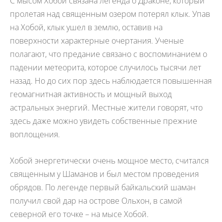
С мысом Хобой связана легенда о Драконе, который
пролетая над священным озером потерял клык. Упав
на Хобой, клык ушел в землю, оставив на
поверхности характерные очертания. Ученые
полагают, что предание связано с воспоминанием о
падении метеорита, которое случилось тысячи лет
назад. Но до сих пор здесь наблюдается повышенная
геомагнитная активность и мощный выход
астральных энергий. Местные жители говорят, что
здесь даже можно увидеть собственные прежние
воплощения.
Хобой энергетически очень мощное место, считался
священным у Шаманов и был местом проведения
обрядов. По легенде первый байкальский шаман
получил свой дар на острове Ольхон, в самой
северной его точке – на мысе Хобой.