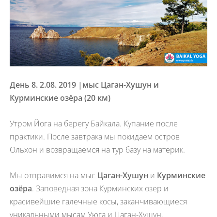
День 8. 2.08. 2019 |
мыс Цаган-Хушун и
Курминские озёра (20 км)
Утром Йога на берегу Байкала. Купание после
практики. После завтрака мы покидаем остров
Ольхон и возвращаемся на тур базу на материк.
Мы отправимся на мыс
Цаган-Хушун
и
Курминские
озёра
. Заповедная зона Курминских озер и
красивейшие галечные косы, заканчивающиеся
уникальными мысам Уюга и Цаган-Хушун.