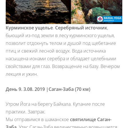
Курминское ущелье
.
Серебряный источник
,
бьющий из-под земли в лесу курминского ущелья,
позволит отдохнуть телом и душой под щебетание
птиц и свежий лесной воздух. Вода источника
насыщена ионами серебра и обладает целебными
свойствами для глаз. Возвращение на базу. Вечером
лекция и ужин.
День 9. 3.08. 2019 |
Саган-Заба (70 км)
Утром Йога на берегу Байкала. Купание после
практики. Завтрак.
Мы отправимся в шаманское
святилище Саган-
Заба
. Утес Саган-Заба величественно возвышается