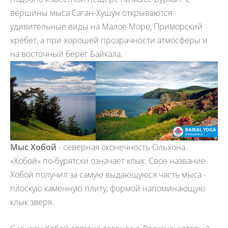
вершины мыса Саган-Хушун открываются
удивительные виды на Малое Море, Приморский
хребет, а при хорошей прозрачности атмосферы и
на восточный берег Байкала.
Мыс Хобой
- северная оконечность Ольхона.
«Хобой» по-бурятски означает клык. Свое название
Хобой получил за самую выдающуюся часть мыса -
плоскую каменную плиту, формой напоминающую
клык зверя.