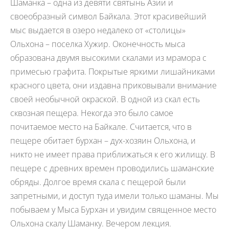
Шаманка – одна из девяти святынь Азии и
своеобразный символ Байкала. Этот красивейший
мыс выдается в озеро недалеко от «столицы»
Ольхона – поселка Хужир. Оконечность мыса
образована двумя высокими скалами из мрамора с
примесью графита. Покрытые яркими лишайниками
красного цвета, они издавна приковывали внимание
своей необычной окраской. В одной из скал есть
сквозная пещера. Некогда это было самое
почитаемое место на Байкале. Считается, что в
пещере обитает бурхан – дух-хозяин Ольхона, и
никто не имеет права приближаться к его жилищу. В
пещере с древних времен проводились шаманские
обряды. Долгое время скала с пещерой были
запретными, и доступ туда имели только шаманы. Мы
побываем у Мыса Бурхан и увидим священное место
Ольхона скалу Шаманку. Вечером лекция.