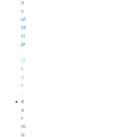
n
s
ul
tā
ci
ja
.
Sī
k
ā
k.
..
.
K
a
r
m
is