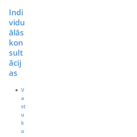
Indi
vidu
ālās
kon
sult
ācij
as
V
a
st
u
k
o