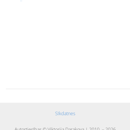
Sīkdatnes
Autortiesības © Viktorija Darakova | 2010. – 2026