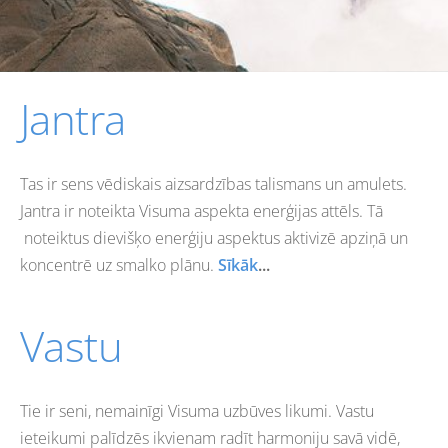
Jantra
Tas ir
sen
s
vēdisk
ais
aizsardzības talisman
s
un amulets.
Jantra ir noteikta Visuma aspekta enerģijas attēls. Tā
noteiktus dievišķo enerģiju aspektus aktivizē apziņā un
koncentrē uz smalko plānu.
Sīkāk
...
Vastu
Tie ir seni, nemainīgi Visuma uzbūves likumi. Vastu
ieteikumi palīdzēs ikvienam radīt harmoniju savā vidē,