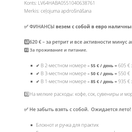
Konts: LV64HABA0551040638761
Merkis: ceļojuma apdrošināšana
✅ ФИНАНСЫ
везем с собой в
евро наличны
1️⃣
620 €
– за ретрит и все активности минус а
2️⃣
За проживание и питание.
В 2-местном номере
605 €
✔
– 55 € / день =
В 3-местном номере
550 
✔
– 50 € / день =
В 1-местном
номере
935
€
✔
– 85 € / день =
3️⃣
На мелкие расходы: кофе, сок, сувениры и мор
✅ Не забыть взять с собой. Ожидается лето! 
Блокнот и ручка для практик