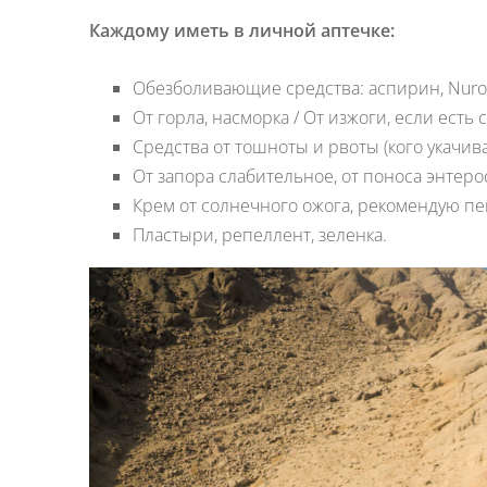
Каждому иметь в личной аптечке:
Обезболивающие средства: аспирин, Nurof
От горла, насморка / От изжоги, если есть
Средства от тошноты и рвоты (кого укачив
От запора слабительное, от поноса энтеро
Крем от солнечного ожога, рекомендую пен
Пластыри, репеллент, зеленка.