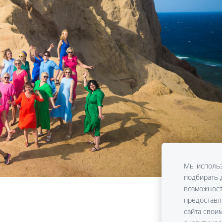
Мы использ
подбирать д
возможност
предоставл
сайта свои