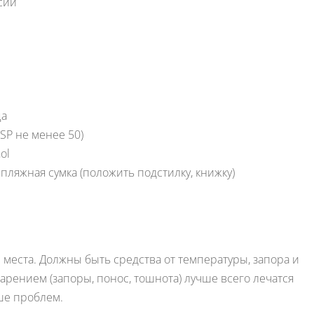
сии
ца
SP не менее 50)
ol
 пляжная сумка (положить подстилку, книжку)
е места. Должны быть средства от температуры, запора и
арением (запоры, понос, тошнота) лучше всего лечатся
ше проблем.