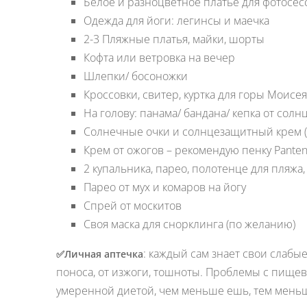
Белое и разноцветное платье для фотосес
Одежда для йоги: легинсы и маечка
2-3 Пляжные платья, майки, шорты
Кофта или ветровка на вечер
Шлепки/ босоножки
Кроссовки, свитер, куртка для горы Моисея
На голову: панама/ бандана/ кепка от солн
Солнечные очки и солнцезащитный крем (
Крем от ожогов – рекомендую пенку Panten
2 купальника, парео, полотенце для пляжа,
Парео от мух и комаров на йогу
Спрей от москитов
Своя маска для снорклинга (по желанию)
: каждый сам знает свои слабы
✅
Личная аптечка
поноса, от изжоги, тошноты. Проблемы с пищев
умеренной диетой, чем меньше ешь, тем мень