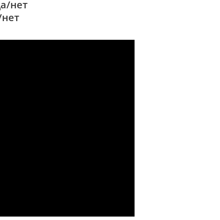
да/нет
/нет