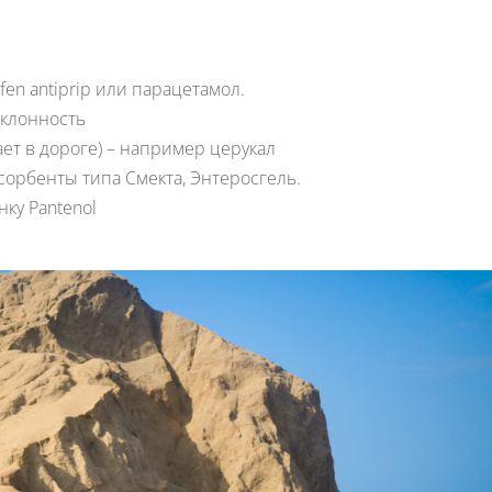
en antiprip или парацетамол.
 склонность
ает в дороге) – например церукал
сорбенты типа Смекта, Энтеросгель.
ку Pantenol