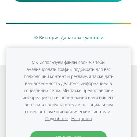
© Виктория Даракова ·
yantra.lv
Мы используем файлы cookie, чтобы
анализировать трафик, подбирать для вас
Онлайн обучение
Detox Anti-Age
подходящий контент и рекламу, а также дать
вам возможность делиться информацией в
ПЛОСКИЙ ЖИВОТ без диет
Консультации
социальных сетях. Мы также предоставляем
Путешествия
Файлы cookie
информацию об использовании вами нашего
веб-сайта своим партнерам по социальным
сетям, рекламе и аналитическим системам.
Copyright © Виктории Дараковой | 2010-2026 |
Подробнее
Настройка
Материалы защищены авторским правом.
Политика
защиты данных