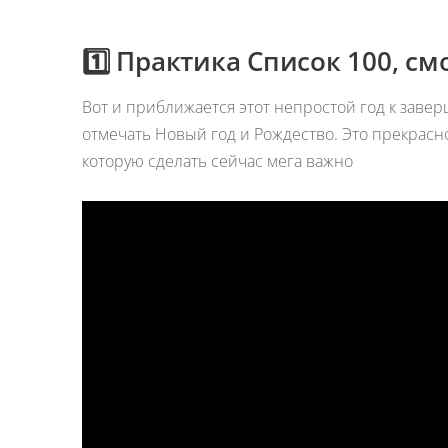
1️⃣ Практика Список 100, с
Вот и приближается этот непростой год к зав
отмечать Новый год и Рождество. Это прекрасно
которую сделать сейчас мега важно