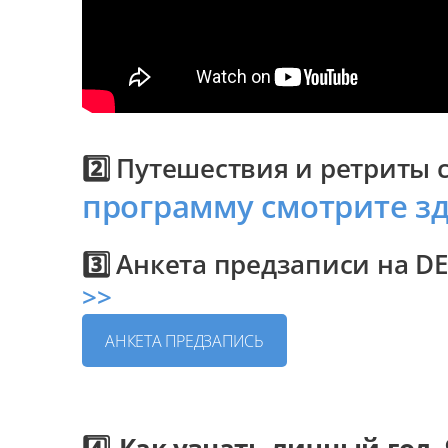
2️⃣ Путешествия и ретриты 
программу смотрите з
3️⃣ Анкета предзаписи на 
>>
АНКЕТА ПРЕДЗАПИСЬ