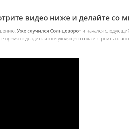
мотрите видео ниже и делайте со 
ершению.
Уже случился Cолнцеворот
и начался следующий
е время подводить итоги уходящего года и строить планы 