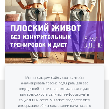
Мы используем файлы cookie, чтобы
анализировать трафик, подбирать для вас
Онлайн обучение
Detox Anti-Age
подходящий контент и рекламу, а также дать
вам возможность делиться информацией в
ПЛОСКИЙ ЖИВОТ без диет
Консультации
социальных сетях. Мы также предоставляем
Путешествия
Файлы cookie
информацию об использовании вами нашего