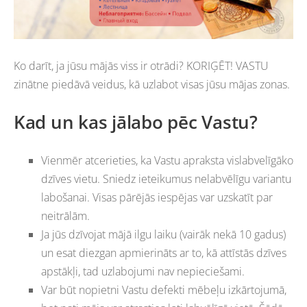
Ko darīt, ja jūsu mājās viss ir otrādi? KORIĢĒT! VASTU
zinātne piedāvā veidus, kā uzlabot visas jūsu mājas zonas.
Kad un kas jālabo pēc Vastu?
Vienmēr atcerieties, ka Vastu apraksta vislabvelīgāko
dzīves vietu. Sniedz ieteikumus nelabvēlīgu variantu
labošanai. Visas pārējās iespējas var uzskatīt par
neitrālām.
Ja jūs dzīvojat mājā ilgu laiku (vairāk nekā 10 gadus)
un esat diezgan apmierināts ar to, kā attīstās dzīves
apstākļi, tad uzlabojumi nav nepieciešami.
Var būt nopietni Vastu defekti mēbeļu izkārtojumā,