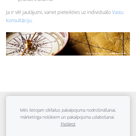
Ja ir vēl jautājumi, variet pieteikties uz individuālo
Vastu
konsultāciju
.
Sīkdatnes
Mēs lietojam sīkfailus pakalpojuma nodrošināšanai,
mārketinga nolūkiem un pakalpojuma uzlabošanai.
Autortiesības © Viktorija Darakova | 2010. – 2026
Pielāgot
Jebkādu materiālu un tekstu izmantošana bez atļaujas ir
aizliegta.
Datu aizsardzības politikas