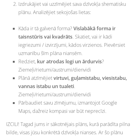
Izdrukājiet vai uzzīmējiet sava dzīvokļa shematisku
plānu. Analizējiet sekojošas lietas:
Kāda ir tā galvenā forma?
Vislabākā forma ir
taisnstūris vai kvadrāts
. Skatiet, vai ir kādi
iegriezumi / izvirzījumi, kādos virzienos. Pievērsiet
uzmanību šīm plāna niansēm.
Redziet,
kur atrodas logi un ārdurvis
?
Ziemeļi/rietumi/austrumi/dienvidi
Plānā atzīmējiet
virtuvi, guļamistabu, viesistabu,
vannas istabu un tualeti
.
Ziemeļi/rietumi/austrumi/dienvidi
Pārbaudiet savu zīmējumu, izmantojot Google
Maps, dažreiz kompasi var būt neprecīzi.
IZCILI! Tagad jums ir sākotnējais plāns, kurā parādīta pilna
bilde, visas jūsu konkrētā dzīvokļa nianses. Ar šo plānu