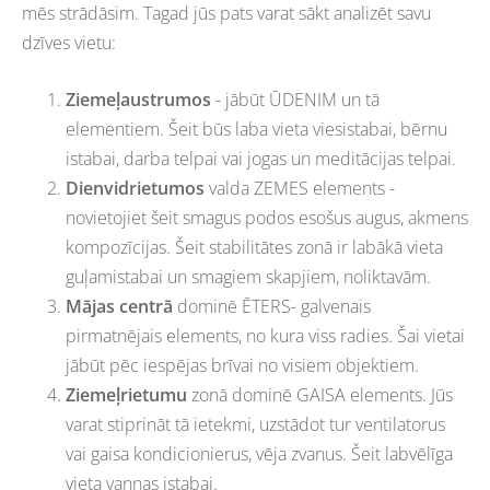
mēs strādāsim. Tagad jūs pats varat sākt analizēt savu
dzīves vietu:
Ziemeļaustrumos
- jābūt ŪDENIM un tā
elementiem. Šeit būs laba vieta viesistabai, bērnu
istabai, darba telpai vai jogas un meditācijas telpai.
Dienvidrietumos
valda ZEMES elements -
novietojiet šeit smagus podos esošus augus, akmens
kompozīcijas. Šeit stabilitātes zonā ir labākā vieta
guļamistabai un smagiem skapjiem, noliktavām.
Mājas centrā
dominē ĒTERS- galvenais
pirmatnējais elements, no kura viss radies. Šai vietai
jābūt pēc iespējas brīvai no visiem objektiem.
Ziemeļrietumu
zonā dominē GAISA elements. Jūs
varat stiprināt tā ietekmi, uzstādot tur ventilatorus
vai gaisa kondicionierus, vēja zvanus. Šeit labvēlīga
vieta vannas istabai.