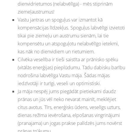
dienvidrietumos (nelabvēlīga) - mēs stiprinām
ziemeļaustrumus!
Vastu jantras un spoguļus var izmantot kā
kompensācijas līdzekļus. Spoguļus labvēlīgi izvietoti
tikai pie ziemeļu un austrumu sienām, lai tie
kompensētu un atspoguļotu nelabvēlīgo ietekmi,
kas nāk no dienvidiem un rietumiem.
Cilvēka veselība ir tieši saistīta ar prānisko spēku
(vitālās enerģijas) pieplūdumu. Tādu dabisku barību
nodrošina labvēlīga Vastu māja. Šādas mājas
iedzīvotāji ir turīgi, veseli un optimistiski.
Ja māja nespēj jums piegādāt pietiekami daudz
prānas un jūs vēl neko nevarat mainīt, meklējiet
citus avotus. Tīrs, enerģisks ūdens, veselīgs uzturs,
dienas režīma ievērošana, elpošanas vingrinājumi
(pranajama) un jogas prakse palīdzēs jums novērst
prānas trūkumu.