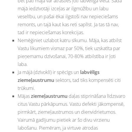
bet pati māja var atrasties ļoti labvēlīgā vietā. Šādā
mājā iedzīvotāji izceļas ar ilgmūžību un labu
veselību, un pašai ēkai ilgstoši nav nepieciešams
remonts, un tajā kaut kas reti saplīst. Ja tas tā nav,
tad ir nepieciešamas korekcijas.
Nemēģiniet uzlabot katru sīkumu. Māja, kas atbilst
Vastu likumiem vismaz par 50%, tiek uzskatīta par
pieņemamu dzīvošanai, 70-80% atbilstība ir ļoti
laba.
Ja mājā (dzīvoklī) ir spēcīgs un
labvēlīgs
ziemeļaustrumu
sektors, tad tiks kompensēti citi
trūkumi.
Mājas
ziemeļaustrumu
daļas stiprināšana līdzsvaro
citus Vastu pārkāpumus. Vastu defekti jākompensē,
pirmkārt, ziemeļaustrumos un dienvidrietumos.
Vairumā gadījumu pietiek ar šo divu virzienu
labošanu. Piemēram, ja virtuve atrodas