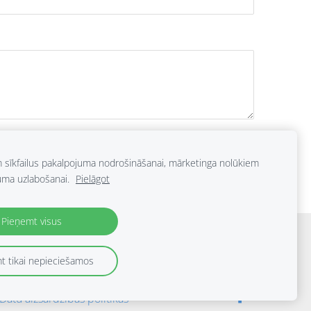
m sīkfailus pakalpojuma nodrošināšanai, mārketinga nolūkiem
uma uzlabošanai.
Pielāgot
Pieņemt visus
t tikai nepieciešamos
Datu aizsardzības politikas