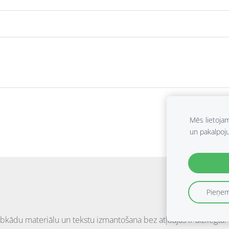
Mēs lietoja
un pakalpoj
Pieņem
bkādu materiālu un tekstu izmantošana bez atļaujas ir aizliegta.