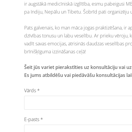
ir augstākā medicīniskā izglītība, esmu pabeigusi M
pa Indiju, Nepālu un Tibetu. Šobrīd pati organizēju
Pats galvenais, ko man māca jogas praktizēšana, ir ap
dzīvības tonusu un labu veselību. Ar prieku vēroju, 
vadīt savas emocijas, atrisinās daudzas veselības p
brīnišķīguma izzināšanas ceļā!
Šeit jūs variet pierakstīties uz konsultāciju vai 
Es jums atbildēšu vai piedāvāšu konsultācijas lai
Vārds
*
E-pasts
*