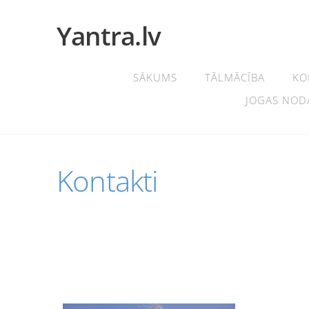
Yantra.lv
SĀKUMS
TĀLMĀCĪBA
KO
JOGAS NOD
Kontakti