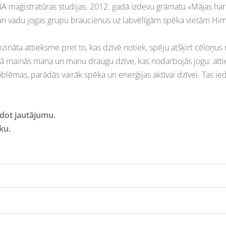
BA maģistratūras studijas. 2012. gadā izdevu grāmatu «Mājas har
 un vadu jogas grupu braucienus uz labvēlīgām spēka vietām Him
zināta attieksme pret to, kas dzīvē notiek, spēju atšķirt cēloņus
kā mainās mana un manu draugu dzīve, kas nodarbojās jogu: attiek
roblēmas, parādās vairāk spēka un enerģijas aktīvai dzīvei. Tas
uzdot jautājumu.
ku.