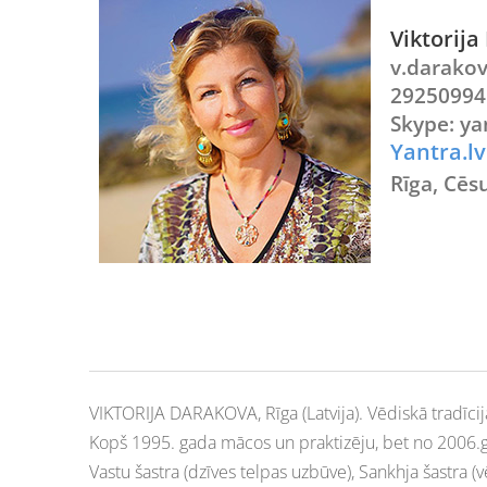
Viktor
v.darako
2925099
Skype: ya
Yantra.lv
Rīga, Cēsu
VIKTORIJA DARAKOVA, Rīga (Latvija).
Vēdiskā tradīcij
Kopš 1995. gada mācos un praktizēju, bet no 2006.g
Vastu šastra (dzīves telpas uzbūve), Sankhja šastra 