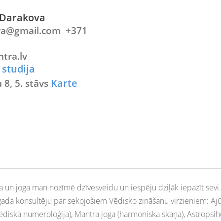
ija Darakova
va@gmail.com +371
4
ntra.lv
 studija
Karte
 8, 5. stāvs
a un j
oga man nozīmē dzīvesveidu un iespēju dziļāk iepazīt sevi.
ada konsultēju par sekojošiem Vēdisko zināšanu virzieniem: Ajū
(vēdiskā numeroloģija), Mantra joga (harmoniska skaņa), Astrops