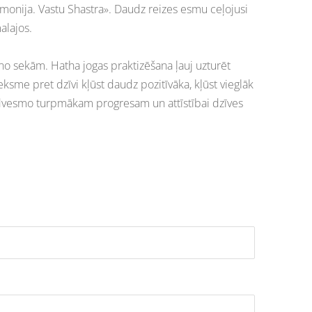
monija. Vastu Shastra». Daudz reizes esmu ceļojusi
alajos.
 no sekām. Hatha jogas praktizēšana ļauj uzturēt
sme pret dzīvi kļūst daudz pozitīvāka, kļūst vieglāk
 iedvesmo turpmākam progresam un attīstībai dzīves