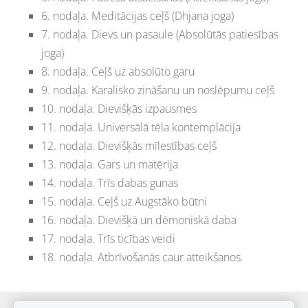
6. nodaļa. Meditācijas ceļš (Dhjana joga)
7. nodaļa. Dievs un pasaule (Absolūtās patiesības
joga)
8. nodaļa. Ceļš uz absolūto garu
9. nodaļa. Karalisko zināšanu un noslēpumu ceļš
10. nodaļa. Dievišķās izpausmes
11. nodaļa. Universālā tēla kontemplācija
12. nodaļa. Dievišķās mīlestības ceļš
13. nodaļa. Gars un matērija
14. nodaļa. Trīs dabas gunas
15. nodaļa. Ceļš uz Augstāko būtni
16. nodaļa. Dievišķā un dēmoniskā daba
17. nodaļa. Trīs ticības veidi
18. nodaļa. Atbrīvošanās caur atteikšanos.