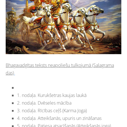
Bhagavadgītas teksts neapoliešu tulkojumā (Salagrama
das)
1. nodaļa. Kurukšetras kaujas laukā
2. nodaļa. Dvēseles mācība
3. nodaļa. Rīcības ceļš (Karma Joga)
4. nodaļa. Atteikšanās, upuris un zināšanas
5. nodaļa. Patiesa atsacīšanās (Atteikšanās joga)