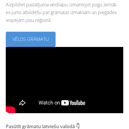
Aizpildiet pasūtījuma veidlapu, izmantojot pogu zemāk -
es jums atbildēšu par grāmatas izmaksām un piegādes
iespējām jūsu reģionā.
VĒLOS GRĀMATU
Pasūtīt
grāmatu
latviešu
valodā
👇