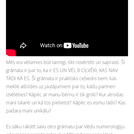
Mēs visi vēlamies būt laimīgi, tikt novērtēti un saprasti. Šī
grāmata ir par to, ka ir ES UN VĒL 8 CILVĒKI, KAS NAV
TĀDI KĀ ES. Šī grāmata ir praktisks ceļvedis tiem, kas
meklē atbildes uz jautājumiem par to, kādu partneri
izvēlēties? Kāpēc ar manu bērnu ir tik grūti? Kur atrodas
mani talanti un kā tos pielietot? Kāpēc es esmu tāds? Kas
padara mani unikālu?
Es sāku rakstīt savu otro grāmatu par Vēdu numeroloģiju