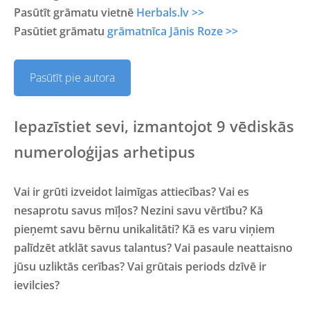
Pasūtīt grāmatu vietnē
Herbals.lv >>
Pasūtiet grāmatu
grāmatnīca Jānis Roze >>
Pasūtīt pie autora
Iepazīstiet sevi, izmantojot 9 vēdiskās
numeroloģijas arhetipus
Vai ir grūti izveidot laimīgas attiecības? Vai es
nesaprotu savus mīļos? Nezini savu vērtību? Kā
pieņemt savu bērnu unikalitāti? Kā es varu viņiem
palīdzēt atklāt savus talantus? Vai pasaule neattaisno
jūsu uzliktās cerības? Vai grūtais periods dzīvē ir
ievilcies?