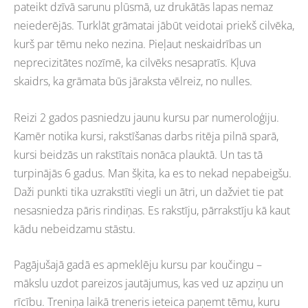
pateikt dzīvā sarunu plūsmā, uz drukātās lapas nemaz
neiederējās. Turklāt grāmatai jābūt veidotai priekš cilvēka,
kurš par tēmu neko nezina. Pieļaut neskaidrības un
neprecizitātes nozīmē, ka cilvēks nesapratīs. Kļuva
skaidrs, ka grāmata būs jāraksta vēlreiz, no nulles.
Reizi 2 gados pasniedzu jaunu kursu par numeroloģiju.
Kamēr notika kursi, rakstīšanas darbs ritēja pilnā sparā,
kursi beidzās un rakstītais nonāca plauktā. Un tas tā
turpinājās 6 gadus. Man šķita, ka es to nekad nepabeigšu.
Daži punkti tika uzrakstīti viegli un ātri, un dažviet tie pat
nesasniedza pāris rindiņas. Es rakstīju, pārrakstīju kā kaut
kādu nebeidzamu stāstu.
Pagājušajā gadā es apmeklēju kursu par koučingu –
mākslu uzdot pareizos jautājumus, kas ved uz apziņu un
rīcību. Treniņa laikā treneris ieteica paņemt tēmu, kuru