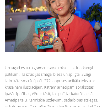
Un tagad es turu grāmatu savās rokās - tas ir ārkārtīgi
patīkami. Tā izrādījās smaga, bieza un spilgta. Svaigi
izdrukāta smaržo īpaši. 272 lappuses unikāla teksta ar
krāsainām ilustrācijām. Katram arhetipam aprakstītas
Īpašās īpašības, Vēdu stāsti, kas palīdz skaidrāk atklāt
Arhetipa tēlu, Karmiskie uzdevumi, sadarbības atslēgas,
izskats un veselība, mīlestības attiecības un mijiedarbība