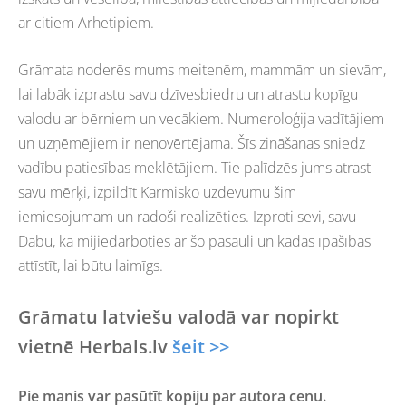
ar citiem Arhetipiem.
Grāmata noderēs mums meitenēm, mammām un sievām,
lai labāk izprastu savu dzīvesbiedru un atrastu kopīgu
valodu ar bērniem un vecākiem. Numeroloģija vadītājiem
un uzņēmējiem ir nenovērtējama. Šīs zināšanas sniedz
vadību patiesības meklētājiem. Tie palīdzēs jums atrast
savu mērķi, izpildīt Karmisko uzdevumu šim
iemiesojumam un radoši realizēties. Izproti sevi, savu
Dabu, kā mijiedarboties ar šo pasauli un kādas īpašības
attīstīt, lai būtu laimīgs.
Grāmatu latviešu valodā var nopirkt
vietnē Herbals.lv
šeit >>
Pie manis var pasūtīt kopiju par autora cenu.