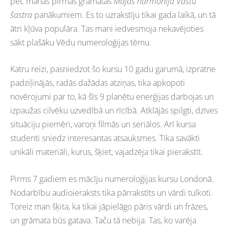
pēc manas pirmās grāmatas
Mājas harmonija Vastu
šastra
panākumiem. Es to uzrakstīju tikai gada laikā, un tā
ātri kļūva populāra. Tas mani iedvesmoja nekavējoties
sākt plašāku Vēdu numeroloģijas tēmu.
Katru reizi, pasniedzot šo kursu 10 gadu garumā, izpratne
padziļinājās, radās dažādas atziņas, tika apkopoti
novērojumi par to, kā šīs 9 planētu enerģijas darbojas un
izpaužas cilvēku uzvedībā un rīcībā. Atklājās spilgti, dzīves
situāciju piemēri, varoņi filmās un seriālos. Arī kursa
studenti sniedz interesantas atsauksmes. Tika savākti
unikāli materiāli, kurus, šķiet, vajadzēja tikai pierakstīt.
Pirms 7 gadiem es mācīju numeroloģijas kursu Londonā.
Nodarbību audioieraksts tika pārrakstīts un vārdi tulkoti.
Toreiz man šķita, ka tikai jāpielāgo pāris vārdi un frāzes,
un grāmata būs gatava. Taču tā nebija. Tas, ko varēja