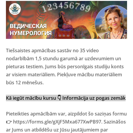
Tiešsaistes apmācības sastāv no 35 video
nodarbībām 1,5 stundu garumā ar uzdevumiem un
pieturas testiem. Jums būs personīgais studiju konts
ar visiem materiāliem. Piekļuve mācību materiāliem
būs 12 mēnešus.
Kā iegūt mācību kursu 👇 Informācija uz pogas zemāk
Pieteikties apmācībām var, aizpildot šo saziņas formu
👉 https://forms.gle/gXjF5Mxa677XwPB97. Sazināšos
ar Jums un atbildēšu uz Jūsu jautājumiem par