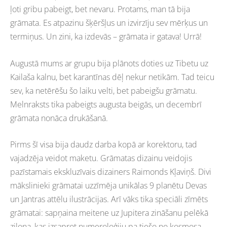
ļoti gribu pabeigt, bet nevaru. Protams, man tā bija
grāmata. Es atpazinu šķēršļus un izvirzīju sev mērķus un
termiņus. Un zini, ka izdevās – grāmata ir gatava! Urrā!
Augustā mums ar grupu bija plānots doties uz Tibetu uz
Kailaša kalnu, bet karantīnas dēļ nekur netikām. Tad teicu
sev, ka netērēšu šo laiku velti, bet pabeigšu grāmatu.
Melnraksts tika pabeigts augusta beigās, un decembrī
grāmata nonāca drukāšanā.
Pirms šī visa bija daudz darba kopā ar korektoru, tad
vajadzēja veidot maketu. Grāmatas dizainu veidojis
pazīstamais ekskluzīvais dizainers Raimonds Kļaviņš. Divi
mākslinieki grāmatai uzzīmēja unikālas 9 planētu Devas
un Jantras attēlu ilustrācijas. Arī vāks tika speciāli zīmēts
grāmatai: sapņaina meitene uz Jupitera zināšanu pelēkā
ziloņa, kas izsaprot numeroloģiju pa tiešo no kosmosa.