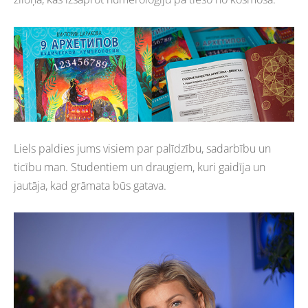
Liels paldies jums visiem par palīdzību, sadarbību un
ticību man. Studentiem un draugiem, kuri gaidīja un
jautāja, kad grāmata būs gatava.