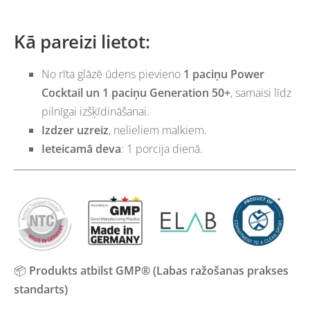
Kā pareizi lietot:
No rīta glāzē ūdens pievieno
1 paciņu Power
Cocktail un 1 paciņu Generation 50+
, samaisi līdz
pilnīgai izšķīdināšanai.
Izdzer uzreiz
, nelieliem malkiem.
Ieteicamā deva
: 1 porcija dienā.
📦
Produkts atbilst GMP® (Labas ražošanas prakses
standarts)