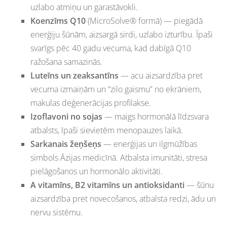
uzlabo atmiņu un garastāvokli.
Koenzīms Q10
(MicroSolve® formā) — piegādā
enerģiju šūnām, aizsargā sirdi, uzlabo izturību. Īpaši
svarīgs pēc 40 gadu vecuma, kad dabīgā Q10
ražošana samazinās.
Luteīns un zeaksantīns
— acu aizsardzība pret
vecuma izmaiņām un “zilo gaismu” no ekrāniem,
makulas deģenerācijas profilakse.
Izoflavoni no sojas
— maigs hormonālā līdzsvara
atbalsts, īpaši sievietēm menopauzes laikā.
Sarkanais žeņšeņs
— enerģijas un ilgmūžības
simbols Āzijas medicīnā. Atbalsta imunitāti, stresa
pielāgošanos un hormonālo aktivitāti.
A vitamīns, B2 vitamīns un antioksidanti
— šūnu
aizsardzība pret novecošanos, atbalsta redzi, ādu un
nervu sistēmu.