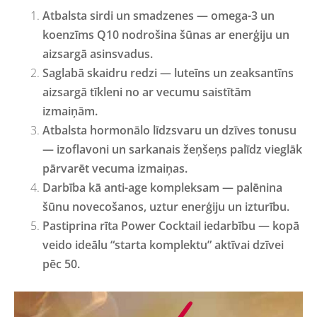
Atbalsta sirdi un smadzenes
— omega-3 un
koenzīms Q10 nodrošina šūnas ar enerģiju un
aizsargā asinsvadus.
Saglabā skaidru redzi
— luteīns un zeaksantīns
aizsargā tīkleni no ar vecumu saistītām
izmaiņām.
Atbalsta hormonālo līdzsvaru un dzīves tonusu
— izoflavoni un sarkanais žeņšeņs palīdz vieglāk
pārvarēt vecuma izmaiņas.
Darbība kā anti-age kompleksam
— palēnina
šūnu novecošanos, uztur enerģiju un izturību.
Pastiprina rīta Power Cocktail iedarbību
— kopā
veido ideālu “starta komplektu” aktīvai dzīvei
pēc 50.