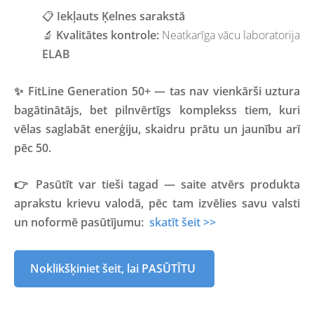
📋
Iekļauts Ķelnes sarakstā
🔬
Kvalitātes kontrole:
Neatkarīga vācu laboratorija
ELAB
✨
FitLine Generation 50+
— tas nav vienkārši uztura
bagātinātājs, bet pilnvērtīgs komplekss tiem, kuri
vēlas saglabāt enerģiju, skaidru prātu un jaunību arī
pēc 50.
👉
Pasūtīt var tieši tagad
— saite atvērs produkta
aprakstu krievu valodā, pēc tam izvēlies savu valsti
un noformē pasūtījumu:
skatīt šeit >>
Noklikšķiniet šeit, lai PASŪTĪTU