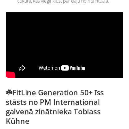
cukura, kas viegli kļūst par daļu no rīta rituāla.
☘️FitLine Generation 50+ īss
stāsts no PM International
galvenā zinātnieka Tobiass
Kühne