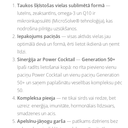
Taukos šķīstošas vielas sublimētā formā
—
luteīns, zeaksantīns, omega-3 un Q10 ir
mikroinkapsulēti (MicroSolve® tehnoloģija), kas
nodrošina pilnīgu uzsūkšanos.
Iepakojums paciņās
— visas aktīvās vielas jau
optimālā devā un formā, ērti lietot ikdienā un ņemt
līdzi.
Sinerģija ar Power Cocktail
—
Generation 50+
īpaši radīts lietošanai kopā: no rīta pievieno vienu
paciņu Power Cocktail un vienu paciņu Generation
50+ un saņem paplašinātu veselības kompleksu pēc
50.
Kompleksa pieeja
— ne tikai sirds vai redze, bet
uzreiz: enerģija, imunitāte, hormonālais līdzsvars,
smadzenes un acis.
Apelsīnu-jāņogu garša
— patīkams dzēriens bez