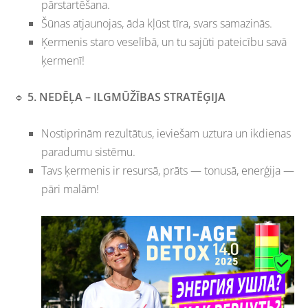
pārstartēšana.
Šūnas atjaunojas, āda kļūst tīra, svars samazinās.
Ķermenis staro veselībā, un tu sajūti pateicību savā
ķermenī!
🔹
5. NEDĒĻA – ILGMŪŽĪBAS STRATĒĢIJA
Nostiprinām rezultātus, ieviešam uztura un ikdienas
paradumu sistēmu.
Tavs ķermenis ir resursā, prāts — tonusā, enerģija —
pāri malām!