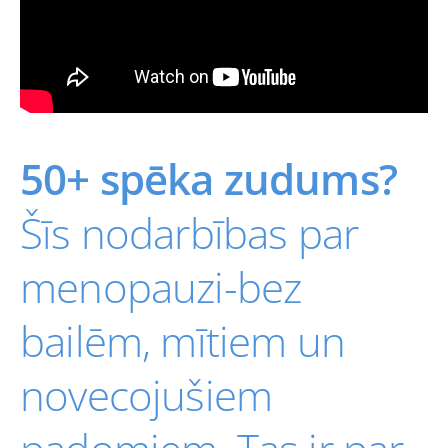
50+ spēka zudums?
Šīs nodarbības par
menopauzi-bez
bailēm, mītiem un
novecojušiem