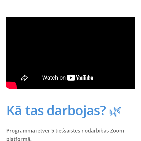
Kā tas darbojas?
🌿
Programma ietver
5 tiešsaistes nodarbības Zoom
platformā.