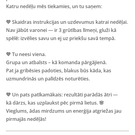
Katru nedēļu mēs tiekamies, un tu saņem:
💛
Skaidras instrukcijas un uzdevumus katrai nedēļai.
Nav jābūt varonei — ir
3 grūtības līmeņi
, gluži kā
spēlē: izvēlies savu un ej uz priekšu savā tempā.
💛
Tu neesi viena.
Grupa un atbalsts – kā komanda pārgājienā.
Pat ja gribēsies padoties, blakus būs kāda, kas
uzmundrinās un palīdzēs noturēties.
💛
Un pats patīkamākais:
rezultāti parādās ātri —
kā dārzs, kas uzplaukst pēc pirmā lietus. 🌸
Vieglums, ādas mirdzums un enerģija atgriežas jau
pirmajās nedēļās!