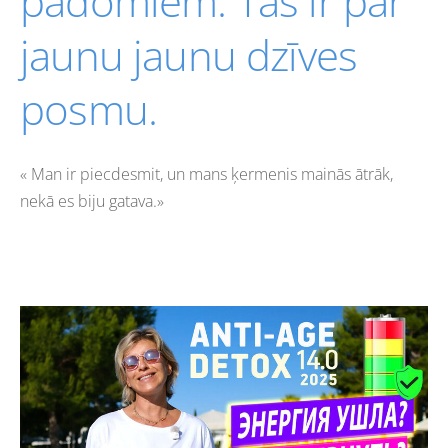
padomiem. Tas ir par
jaunu jaunu dzīves
posmu.
« Man ir piecdesmit, un mans ķermenis mainās ātrāk,
nekā es biju gatava.»