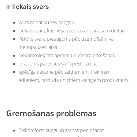
Ir liekais svars
Vairs nepatīku sev spogulī.
Liekais svars, kas
nesamazinās ar parastām diētām.
Pēkšņs svara pieaugums pēc dzemdībām vai
menopauzes laikā.
Nekontrolējama apetīte un vakara pārēšanās.
Ieradums pārēsties vai “apēst” stresu.
Spēcīga tieksme pēc saldumiem, trekniem
ēdieniem, fastfuda un citiem kaitīgiem produktiem.
Gremošanas problēmas
Diskomforts kuņģī un zarnās pēc ēšanas.