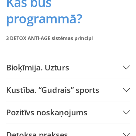
Kas būs
programmā?
3 DETOX ANTI-AGE sistēmas principi
Bioķīmija. Uzturs
Kustība. “Gudrais” sports
Pozitīvs noskaņojums
Detoksa prakses