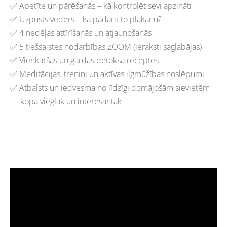
✅ Apetīte un pārēšanās – kā kontrolēt sevi apzināti
✅ Uzpūsts vēders – kā padarīt to plakanu?
✅ 4 nedēļas attīrīšanās un atjaunošanās
✅ 5 tiešsaistes nodarbības ZOOM (ieraksti saglabājas)
✅ Vienkāršas un gardas detoksa receptes
✅ Meditācijas, treniņi un aktīvas ilgmūžības noslēpumi
✅ Atbalsts un iedvesma no līdzīgi domājošām sievietēm
— kopā vieglāk un interesantāk