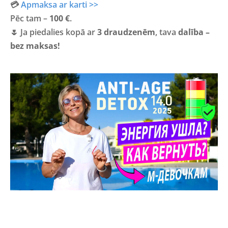
💳
Apmaksa ar karti >>
Pēc tam –
100 €
.
🌷 Ja piedalies kopā ar
3 draudzenēm
, tava
dalība –
bez maksas!