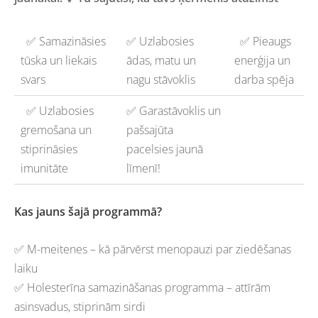
✅ Samazināsies
✅ Uzlabosies
✅ Pieaugs
tūska un liekais
ādas, matu un
enerģija un
svars
nagu stāvoklis
darba spēja
✅ Uzlabosies
✅ Garastāvoklis un
gremošana un
pašsajūta
stiprināsies
pacelsies jaunā
imunitāte
līmenī!
Kas jauns šajā programmā?
✅ M-meitenes – kā pārvērst menopauzi par ziedēšanas
laiku
✅ Holesterīna samazināšanas programma – attīrām
asinsvadus, stiprinām sirdi