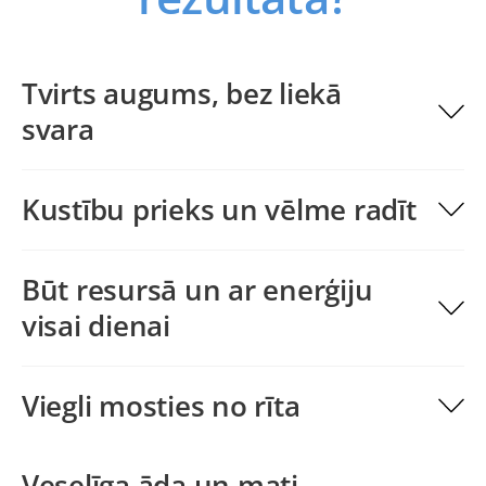
Tvirts augums, bez liekā
svara
Kustību prieks un vēlme radīt
Būt resursā un ar enerģiju
visai dienai
Viegli mosties no rīta
Veselīga āda un mati,