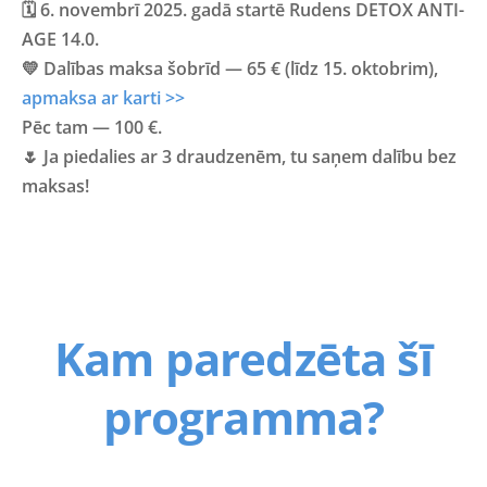
🗓
6. novembrī 2025. gadā
startē
Rudens DETOX ANTI-
AGE 14.0.
💛 Dalības maksa šobrīd —
65 € (līdz 15. oktobrim)
,
apmaksa ar karti >>
Pēc tam —
100 €
.
🌷 Ja piedalies ar
3 draudzenēm
, tu saņem
dalību bez
maksas!
Kam paredzēta šī
programma?