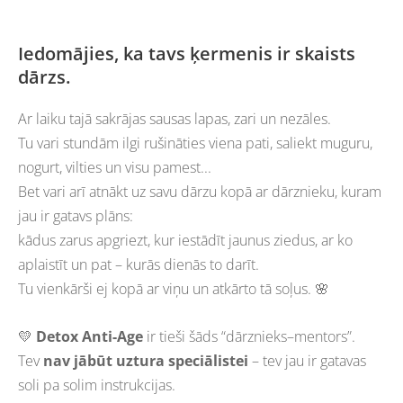
Iedomājies, ka tavs ķermenis ir skaists
dārzs.
Ar laiku tajā sakrājas sausas lapas, zari un nezāles.
Tu vari stundām ilgi rušināties viena pati, saliekt muguru,
nogurt, vilties un visu pamest...
Bet vari arī atnākt uz savu dārzu kopā ar dārznieku, kuram
jau ir gatavs plāns:
kādus zarus apgriezt, kur iestādīt jaunus ziedus, ar ko
aplaistīt un pat – kurās dienās to darīt.
Tu vienkārši ej kopā ar viņu un atkārto tā soļus. 🌸
💛
Detox Anti-Age
ir tieši šāds “dārznieks–mentors”.
Tev
nav jābūt uztura speciālistei
– tev jau ir gatavas
soli pa solim instrukcijas.