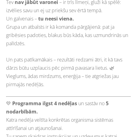
Tev
nav jābūt varonei
– ir trīs līmeņi, gluži kā spēlē:
izvēlies savu un ej uz priekšu sev ērtā tempā.
Un galvenais –
tu neesi viena.
Grupa un atbalsts ir kā komanda pārgājienā: pat ja
gribēsies padoties, blakus būs kāda, kas uzmundrinās un
palīdzēs.
Un pats patīkamākais – rezultāti redzami ātri, it kā tavs
dārzs būtu uzplaucis pēc pirmā pavasara lietus. 🌿
Vieglums, ādas mirdzums, enerģija – tie atgriežas jau
pirmajās nedēļās.
💛
Programma ilgst 4 nedēļas
un sastāv no
5
nodarbībām.
Katra nedēļa veltīta konkrētas organisma sistēmas
attīrīšanai un atjaunošanai.
Tu saņem skaidras instrukcijas un uzdevumus katrai