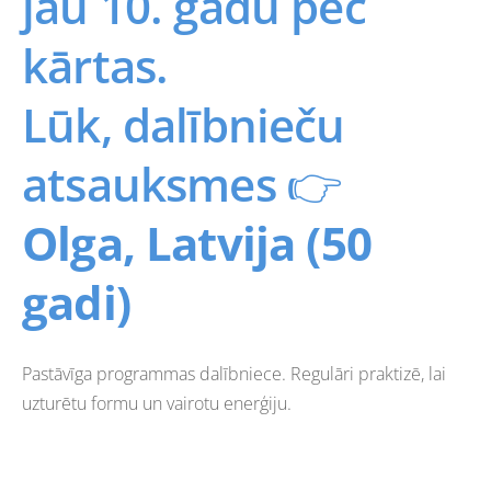
jau 10. gadu pēc
kārtas.
Lūk, dalībnieču
atsauksmes
👉
Olga, Latvija (50
gadi)
Pastāvīga programmas dalībniece. Regulāri praktizē, lai
uzturētu formu un vairotu enerģiju.