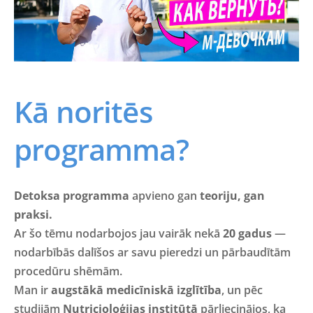
Kā noritēs
programma?
Detoksa programma
apvieno gan
teoriju, gan
praksi.
Ar šo tēmu nodarbojos jau vairāk nekā
20 gadus
—
nodarbībās dalīšos ar savu pieredzi un pārbaudītām
procedūru shēmām.
Man ir
augstākā medicīniskā izglītība
, un pēc
studijām
Nutricioloģijas institūtā
pārliecinājos, ka