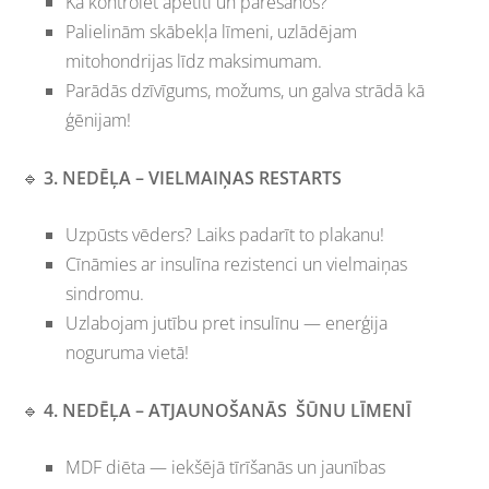
Kā kontrolēt apetīti un pārēšanos?
Palielinām skābekļa līmeni, uzlādējam
mitohondrijas līdz maksimumam.
Parādās dzīvīgums, možums, un galva strādā kā
ģēnijam!
🔹
3. NEDĒĻA – VIELMAIŅAS RESTARTS
Uzpūsts vēders? Laiks padarīt to plakanu!
Cīnāmies ar insulīna rezistenci un vielmaiņas
sindromu.
Uzlabojam jutību pret insulīnu —
enerģija
noguruma vietā!
🔹
4. NEDĒĻA –
ATJAUNOŠANĀS
ŠŪNU LĪMENĪ
MDF diēta — iekšējā tīrīšanās un jaunības