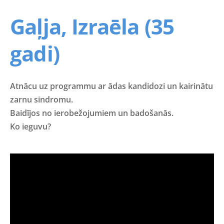
Gaļja, Izraēla (35
gadi)
Atnācu uz programmu ar ādas kandidozi un kairinātu
zarnu sindromu.
Baidījos no ierobežojumiem un badošanās.
Ko ieguvu?