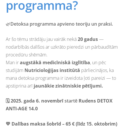
programma?
🌿
Detoksa programma
apvieno
teoriju un praksi.
Ar šo tēmu strādāju jau vairāk nekā
20 gadus
—
nodarbībās dalīšos ar uzkrāto pieredzi un pārbaudītām
procedūru shēmām.
Man ir
augstākā medicīniskā izglītība
, un pēc
studijām
Nutricioloģijas institūtā
pārliecinājos, ka
mana detoksa programma ir izveidota ļoti pareizi — to
apstiprina arī
jaunākie zinātniskie pētījumi.
🗓
2025. gada 6. novembrī
startē
Rudens DETOX
ANTI-AGE 14.0
💛
Dalības maksa šobrīd – 65 € (līdz 15. oktobrim)