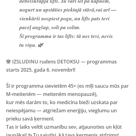
debesskrāpja lifts. Tu vari iet pa kāpnēm,
nogurt un apstāties piektajā stāvā,vai arī —
vienkārši nospiest pogu, un lifts pats tevi
paceļ augšup, soli pa solim.
Šī programma ir tas lifts: tā nes tevi, nevis
tu viņu. 🌿
🌸
IZSLUDINU rudens DETOKSU — programmas
starts 2025. gada 6. novembrī!
Šī ir programma sievietēm 45+ (es mīļi saucu mūs par
M-meitenēm — meitenēm menopauzē),
kur mēs darām to, ko medicīna bieži uzskata par
neiespējamu — atgriežam enerģiju, vieglumu un
prieku savā ķermenī.
Tas ir laiks veltīt uzmanību sev, atjaunoties un kļūt
jaunākai! ✨ Tu sajutīsi, kā tavs ķermenis atdzimst