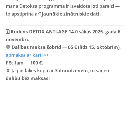
mana Detoksa programma ir izveidota ļoti pareizi —
to apstiprina arī
jaunākie zinātniskie dati.
🗓
Rudens DETOX ANTI-AGE 14.0
sākas
2025. gada 6.
novembrī.
💛
Dalības maksa šobrīd — 65 € (līdz 15. oktobrim)
,
apmaksa ar karti >>
Pēc tam —
100 €
.
🌷 Ja piedalies kopā ar
3 draudzenēm
, tu saņem
dalību bez maksas!