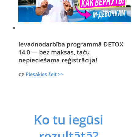
Ievadnodarbība programmā DETOX
14.0 — bez maksas, taču
nepieciešama reģistrācija!
👉
Piesakies šeit >>
Ko tu iegūsi
rezultātā?