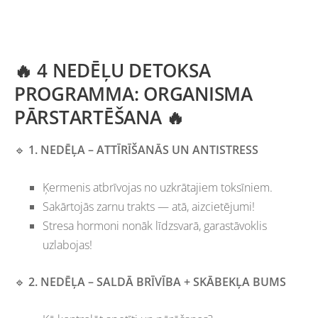
🔥 4 NEDĒĻU DETOKSA
PROGRAMMA: ORGANISMA
PĀRSTARTĒŠANA 🔥
🔹
1. NEDĒĻA – ATTĪRĪŠANĀS UN ANTISTRESS
Ķermenis atbrīvojas no uzkrātajiem toksīniem.
Sakārtojās zarnu trakts —
atā, aizcietējumi!
Stresa hormoni nonāk līdzsvarā, garastāvoklis
uzlabojas!
🔹
2. NEDĒĻA – SALDĀ BRĪVĪBA + SKĀBEKĻA BUMS