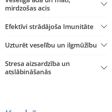
mirdzošas acis
Efektīvi strādājoša Imunitāte
Uzturēt veselību un ilgmūžību
Stresa aizsardzība un
atslābināšanās