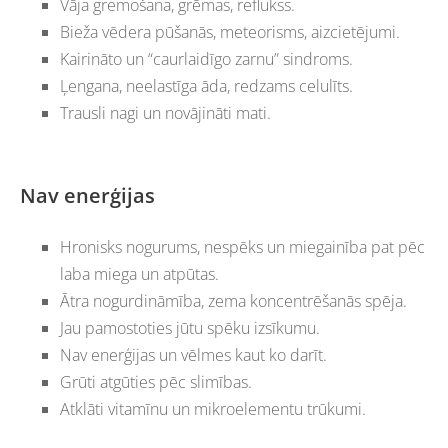
Vāja gremošana, grēmas, reflukss.
Bieža vēdera pūšanās, meteorisms, aizcietējumi.
Kairināto un “caurlaidīgo zarnu” sindroms.
Ļengana, neelastīga āda, redzams celulīts.
Trausli nagi un novājināti mati.
Nav enerģijas
Hronisks nogurums, nespēks un miegainība pat pēc
laba miega un atpūtas.
Ātra nogurdināmība, zema koncentrēšanās spēja.
Jau pamostoties jūtu spēku izsīkumu.
Nav enerģijas un vēlmes kaut ko darīt.
Grūti atgūties pēc slimības.
Atklāti
vitamīnu un mikroelementu trūkumi.