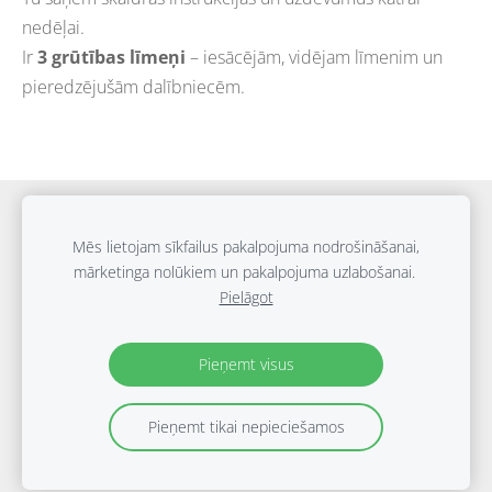
nedēļai.
Ir
3 grūtības līmeņi
– iesācējām, vidējam līmenim un
pieredzējušām dalībniecēm.
Sīkdatnes
Mēs lietojam sīkfailus pakalpojuma nodrošināšanai,
mārketinga nolūkiem un pakalpojuma uzlabošanai.
Autortiesības © Viktorija Darakova | 2010. – 2026
Pielāgot
Jebkādu materiālu un tekstu izmantošana bez atļaujas ir
aizliegta.
Datu aizsardzības politikas
Pieņemt visus
Pieņemt tikai nepieciešamos