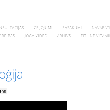
NSULTĀCIJAS
CEĻOJUMI
PASĀKUMI
NAVARAT
ARBĪBAS
JOGA VIDEO
ARHĪVS
FITLINE VITAMĪ
oģija
iem!