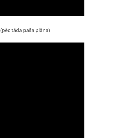
(pēc tāda paša plāna)