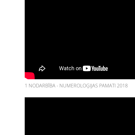
1 NODARBĪBA - NUMEROLOĢIJAS PAMATI 2018