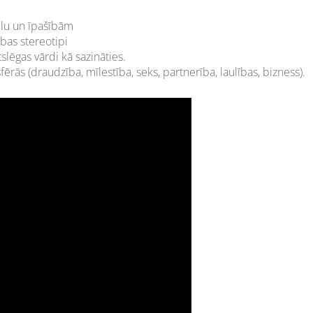
tēlu un īpašībām
ības stereotipi
lēgas vārdi kā sazināties.
fērās (draudzība, mīlestība, seks, partnerība, laulības, bizness).