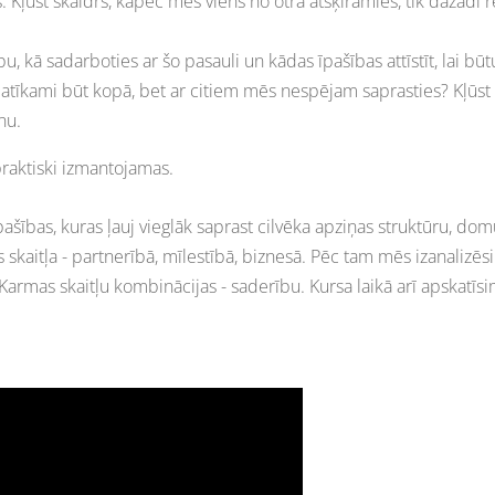
. Kļūst skaidrs, kāpēc mēs viens no otra atšķiramies, tik dažādi
u, kā sadarboties ar šo pasauli un kādas īpašības attīstīt, lai būt
atīkami būt kopā, bet ar citiem mēs nespējam saprasties? Kļūst 
nu.
 praktiski izmantojamas.
pašības, kuras ļauj vieglāk saprast cilvēka apziņas struktūru, domu 
skaitļa - partnerībā, mīlestībā, biznesā. Pēc tam mēs izanalizēsim
rmas skaitļu kombinācijas - saderību. Kursa laikā arī apskatīsim 