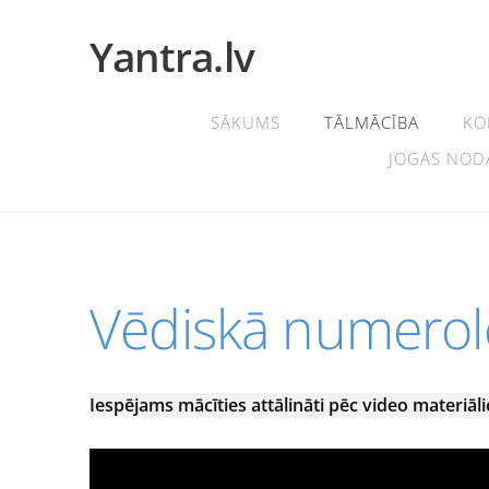
Yantra.lv
SĀKUMS
TĀLMĀCĪBA
KO
JOGAS NOD
Vēdiskā numerol
Iespējams mācīties attālināti pēc video materiāl