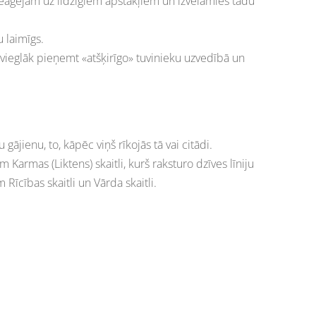
 reaģējam uz līdzīgiem apstākļiem un izvēlamies tādu
u laimīgs.
vieglāk pieņemt «atšķirīgo» tuvinieku uzvedībā un
gājienu, to, kāpēc viņš rīkojās tā vai citādi.
 Karmas (Liktens) skaitli, kurš raksturo dzīves līniju
Rīcības skaitli un Vārda skaitli.