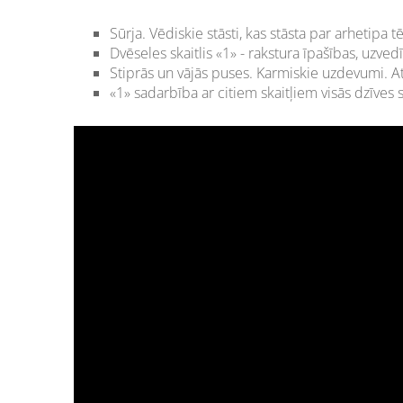
Sūrja. Vēdiskie stāsti, kas stāsta par arhetipa 
Dvēseles skaitlis «1» - rakstura īpašības, uzved
Stiprās un vājās puses. Karmiskie uzdevumi. Ats
«1» sadarbība ar citiem skaitļiem visās dzīves s