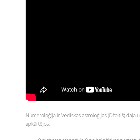
Numeroloģija ir Vēdiskās astroloģijas (Džoitiš) daļa
apkārtējos: