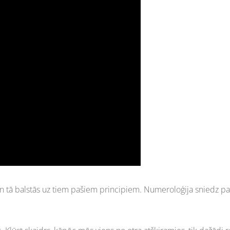
 un tā balstās uz tiem pašiem principiem. Numeroloģija sniedz pa