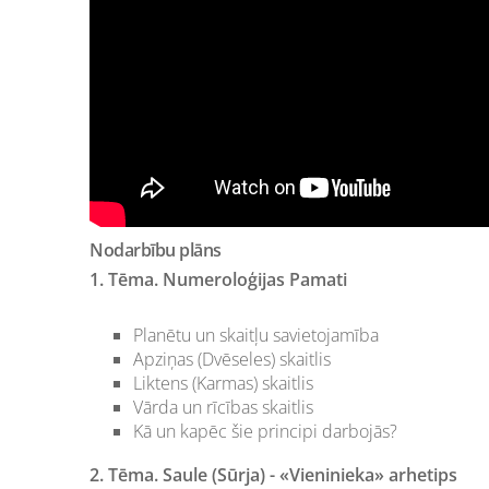
Nodarbību plāns
1. Tēma. Numeroloģijas Pamati
Planētu un skaitļu savietojamība
Apziņas (Dvēseles) skaitlis
Liktens (Karmas) skaitlis
Vārda un rīcības skaitlis
Kā un kapēc šie principi darbojās?
2. Tēma. Saule (Sūrja) -
«Vieninieka» arhetips