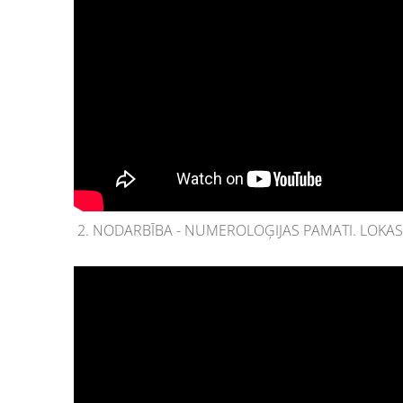
2. NODARBĪBA - NUMEROLOĢIJAS PAMATI. LOKA