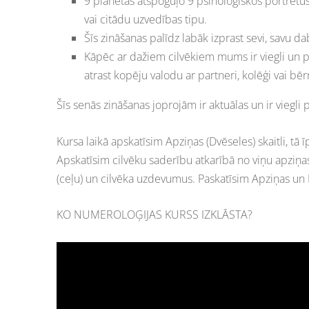
9 planētas atspoguļo 9 psiholoģiskos portretus
vai citādu uzvedības tipu.
Šīs zināšanas palīdz labāk izprast sevi, savu dab
Kāpēc ar dažiem cilvēkiem mums ir viegli un p
atrast kopēju valodu ar partneri, kolēģi vai bēr
Šīs senās zināšanas joprojām ir aktuālas un ir viegli
Kursa laikā apskatīsim Apziņas (Dvēseles) skaitli, tā ī
Apskatīsim cilvēku saderību atkarībā no viņu apziņas 
(ceļu) un cilvēka uzdevumus. Paskatīsim Apziņas un Ka
KO NUMEROLOĢIJAS KURSS IZKLĀSTA?