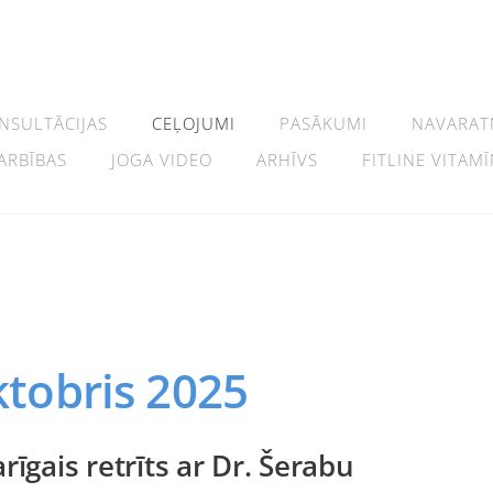
NSULTĀCIJAS
CEĻOJUMI
PASĀKUMI
NAVARAT
ARBĪBAS
JOGA VIDEO
ARHĪVS
FITLINE VITAMĪ
ktobris 2025
īgais retrīts ar Dr. Šerabu