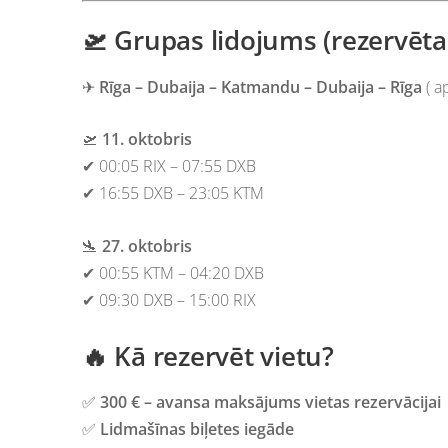
🛫 Grupas lidojums (rezervēta
✈
Rīga – Dubaija – Katmandu – Dubaija – Rīga
(
a
🛫
11. oktobris
✔ 00:05 RIX – 07:55 DXB
✔ 16:55 DXB – 23:05 KTM
🛬
27. oktobris
✔ 00:55 KTM – 04:20 DXB
✔ 09:30 DXB – 15:00 RIX
🔥 Kā rezervēt vietu?
✅
300 € – avansa maksājums vietas rezervācijai
✅
Lidmašīnas biļetes iegāde