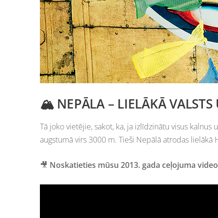
🏔 NEPĀLA – LIELĀKĀ VALSTS
Tā joko vietējie, sakot, ka, ja izlīdzinātu visus kalnu
augstumā virs 3000 m. Tieši Nepālā atrodas lielākā 
🎥
Noskatieties mūsu 2013. gada ceļojuma video 