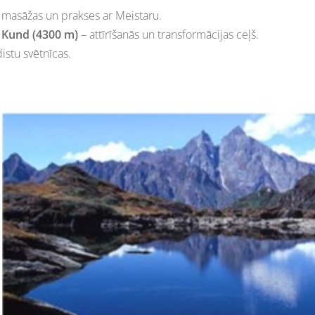
s masāžas un prakses ar Meistaru.
i Kund (4300 m)
– attīrīšanās un transformācijas ceļš.
istu svētnīcas.