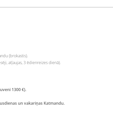
ndu (brokastis).
ēji, atļaujas, 3 ēdienreizes dienā).
uveni 1300 €).
pusdienas un vakariņas Katmandu.