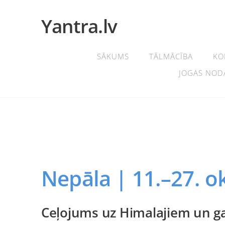
Yantra.lv
SĀKUMS
TĀLMĀCĪBA
KO
JOGAS NOD
Nepāla | 11.–27. o
Ceļojums uz Himalajiem un gar