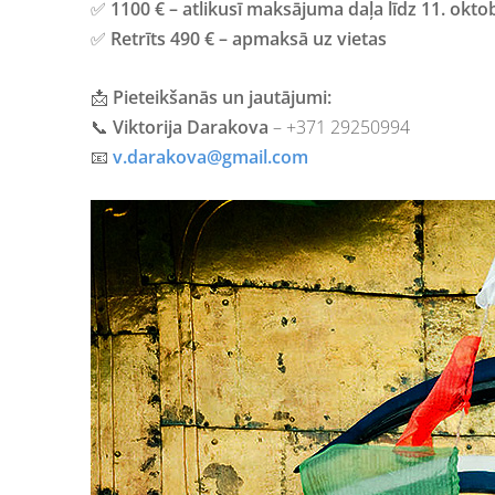
✅
1100 € – atlikusī maksājuma daļa līdz 11. okto
✅
Retrīts 490 € – apmaksā uz vietas
📩
Pieteikšanās un jautājumi:
📞
Viktorija Darakova
– +371 29250994
📧
v.darakova@gmail.com