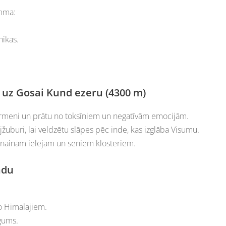
amma:
nikas.
s uz Gosai Kund ezeru (4300 m)
ķermeni un prātu no toksīniem un negatīvām emocijām.
jžuburi, lai veldzētu slāpes pēc inde, kas izglāba Visumu.
znainām ielejām un seniem klosteriem.
ndu
o Himalajiem.
gums.