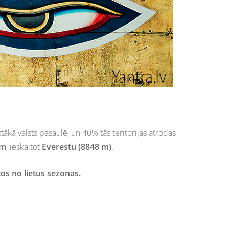
gstākā valsts pasaulē, un 40% tās teritorijas atrodas
ēm
, ieskaitot
Everestu (8848 m)
.
tos no lietus sezonas.