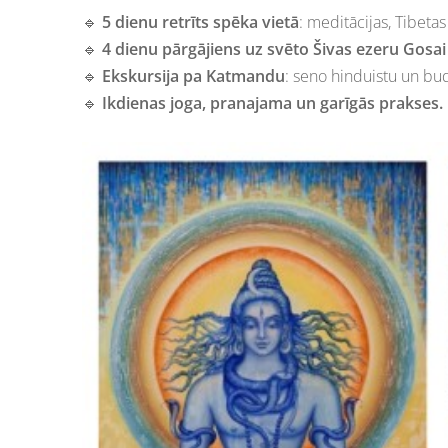
🔹
5 dienu retrīts spēka vietā
: meditācijas, Tibeta
🔹
4 dienu pārgājiens uz svēto Šivas ezeru Gosa
🔹
Ekskursija pa Katmandu
: seno hinduistu un bud
🔹
Ikdienas joga, pranajama un garīgās prakses.