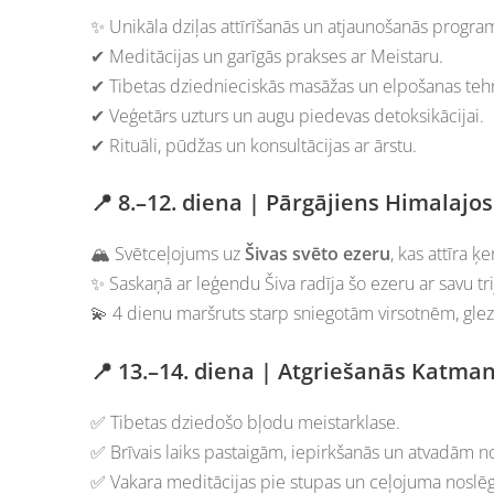
✨ Unikāla dziļas attīrīšanās un atjaunošanās progr
✔ Meditācijas un garīgās prakses ar Meistaru.
✔ Tibetas dziednieciskās masāžas un elpošanas teh
✔ Veģetārs uzturs un augu piedevas detoksikācijai.
✔ Rituāli, pūdžas un konsultācijas ar ārstu.
📍 8.–12. diena | Pārgājiens Himalajo
🏔 Svētceļojums uz
Šivas svēto ezeru
, kas attīra 
✨ Saskaņā ar leģendu Šiva radīja šo ezeru ar savu tri
💫 4 dienu maršruts starp sniegotām virsotnēm, gle
📍 13.–14. diena | Atgriešanās Katma
✅ Tibetas dziedošo bļodu meistarklase.
✅ Brīvais laiks pastaigām, iepirkšanās un atvadām n
✅ Vakara meditācijas pie stupas un ceļojuma noslē