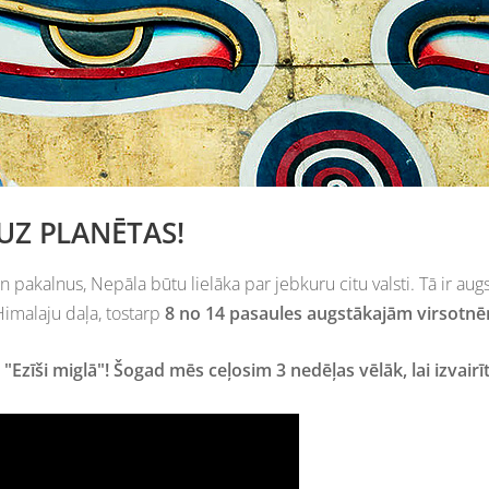
 UZ PLANĒTAS!
s un pakalnus, Nepāla būtu lielāka par jebkuru citu valsti. Tā ir au
Himalaju daļa, tostarp
8 no 14 pasaules augstākajām virsotn
"Ezīši miglā"!
Šogad mēs ceļosim 3 nedēļas vēlāk, lai izvairī