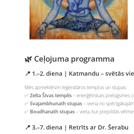
🌿 Ceļojuma programma
📍 1.–2. diena | Katmandu – svētās vi
Mēs apmeklēsim leģendāros tempļus un stupas:
✅
Zelta Šivas templis
– enerģētiskais pielūgsmes c
✅
Svajambhunath stupas
– viena no spēcīgākajām
✅
Boudhanath stupas
– vieta, kur piepildās vēlme
📍 3.–7. diena | Retrīts ar Dr. Šerabu