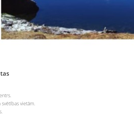
etas
entrs.
 svētības vietām.
s.