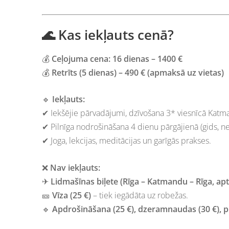
🌊 Kas iekļauts cenā?
💰
Ceļojuma cena: 16 dienas – 1400 €
💰
Retrīts (5 dienas) – 490 € (apmaksā uz vietas)
🔹
Iekļauts:
✔ Iekšējie pārvadājumi, dzīvošana 3* viesnīcā Katma
✔ Pilnīga nodrošināšana 4 dienu pārgājienā (gids, nes
✔ Joga, lekcijas, meditācijas un garīgās prakses.
❌
Nav iekļauts:
✈
Lidmašīnas biļete (Rīga – Katmandu – Rīga, apt
🎫
Vīza (25 €)
– tiek iegādāta uz robežas.
🔹
Apdrošināšana (25 €), dzeramnaudas (30 €), 