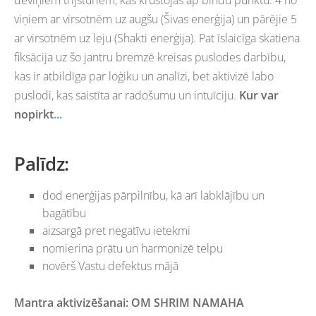
viņiem ar virsotnēm uz augšu (Šivas enerģija) un pārējie 5
ar virsotnēm uz leju (Shakti enerģija). Pat īslaicīga skatiena
fiksācija uz šo jantru bremzē kreisas puslodes darbību,
kas ir atbildīga par loģiku un analīzi, bet aktivizē labo
puslodi, kas saistīta ar radošumu un intuīciju.
Kur var
nopirkt
...
Palīdz
:
dod enerģijas pārpilnību,
kā arī
labklājību un
bagātību
aizsargā pret negatīvu ietekmi
nomierina prātu un harmonizē telpu
novērš Vastu defektus mājā
Mantra aktivizēšanai
: OM SHRIM NAMAHA