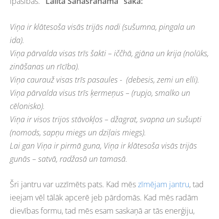
īpašības
.
"Lalita Sahasranama" saka
:
Viņa ir klātesoša visās trijās nadi (sušumna, pingala un
ida).
Viņa pārvalda visas trīs šakti – iččhā, gjāna un krija (nolūks,
zināšanas un rīcība).
Viņa caurauž visas trīs pasaules - (debesis, zemi un elli).
Viņa pārvalda visus trīs ķermeņus – (rupjo, smalko un
cēlonisko).
Viņa ir visos trijos stāvokļos – džagrat, svapna un sušupti
(nomods, sapņu miegs un dziļais miegs).
Lai gan Viņa ir pirmā guna, Viņa ir klātesoša visās trijās
gunās – satvā, radžasā un tamasā.
Šri jantru var uzzīmēts pats. Kad mēs
zīmējam jantru
, tad
ieejam vēl tālāk apcerē jeb pārdomās. Kad mēs radām
dievības formu, tad mēs esam saskaņā ar tās enerģiju,