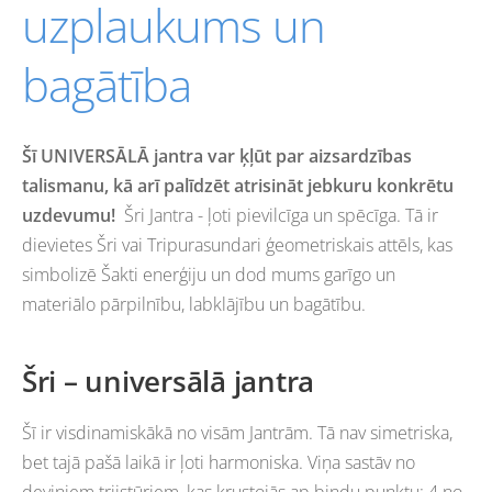
uzplaukums un
bagātība
Šī UNIVERSĀLĀ jantra var ķļūt par aizsardzības
talismanu, kā arī palīdzēt atrisināt jebkuru konkrētu
uzdevumu!
Šri
Jantra - ļoti pievilcīga un spēcīg
a
.
Tā ir
dievietes Šri vai
Tripurasundari ģeometriskais attēls,
kas
simbolizē Šakti enerģiju un dod mums garīgo un
materiālo pārpilnīb
u
, labklājību un bagātību.
Šri – universālā jantra
Šī ir visdinamiskākā no visām Jantrām. Tā nav simetriska,
bet tajā pašā laikā
ir
ļoti harmoniska. Viņa sastāv no
deviņiem trijstūriem, kas krustojās ap bindu punktu: 4 no