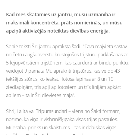
Kad mēs skatāmies uz jantru, mūsu uzmanība ir
maksimāli
koncentrēta
, prāts
nomierinās
, un
mūsu
apziņā a
ktivizē
jās noteiktas dievības
enerģija.
Senie teksti Šrī jantru apraksta šādi: "Tava mājvieta sastāv
no četru augšupvērstu krustojošos trijstūru pārklāšanās ar
5 lejupvērstiem trijstūriem, kas caurdurti ar bindu punktu,
veidojot 9 pamata Mulaprakriti trijstūrus, kas veido 43
iekšējos stūrus, ko ieskauj lotosa lapiņas ar 8 un 16
ziedlapiņām, trīs apļi ap lotosiem un trīs līnijām apkārt
apļiem – tā ir Šrī dievietes māja”.
Shri, Lalita vai Tripurasundari –
viena no
Šakti
formām
,
nozīmē, ka viņa ir
visbrīnišķīgākā
visās trijās pasaulēs.
Mīlestība, prieks un skaistums –
tās ir
dabiska
s
viņas