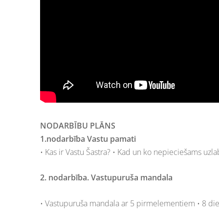
NODARBĪBU PLĀNS
1.nodarbība Vastu pamati
• Kas ir Vastu Šastra? • Kad un ko nepieciešams uzla
2. nodarbība. Vastupuruša mandala
• Vastupuruša mandala ar 5 pirmelementiem • 8 die