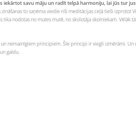
 iekārtot savu māju un radīt telpā harmoniju, lai jūs tur jus
s zināšanas to saņēma viedie riši meditācijas ceļā tieši izprotot
 tika nodotas no mutes mutē, no skolotāja skolniekam. Vēlāk tās t
em un nemainīgiem principiem. Šīe principi ir viegli izmērāmi. Un 
 un galdu.