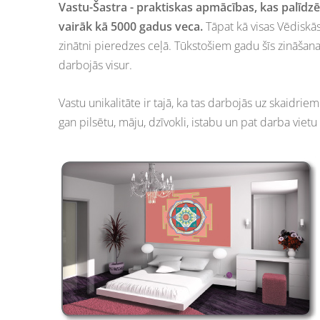
Vastu-Šastra - praktiskas apmācības, kas palīdzēs
vairāk kā 5000 gadus veca.
Tāpat kā visas Vēdiskā
zinātni pieredzes ceļā. Tūkstošiem gadu šīs zināšanas
darbojās visur.
Vastu unikalitāte ir tajā, ka tas darbojās uz skaidri
gan pilsētu, māju, dzīvokli, istabu un pat darba vietu