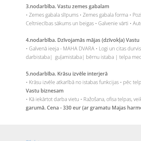
3.nodarbība. Vastu zemes gabalam
• Zemes gabala slīpums • Zemes gabala forma • Pozi
Celtniecības sākums un beigas • Galvenie vārti • Aut
4.nodarbība. Dzīvojamās mājas (dzīvokļa) Vastu
• Galvenā ieeja - MAHA DVARA • Logi un citas durvis
darbistaba|
guļamistaba| bērnu istaba | telpa medi
5.nodarbība. Krāsu izvēle interjerā
• Krāsu izvēle atkarībā no istabas funkcijas • pēc te
Vastu biznesam
• Kā iekārtot darba vietu • Ražošana, ofisa telpas, ve
garumā. Cena - 330 eur (ar
gramatu
Majas harmo