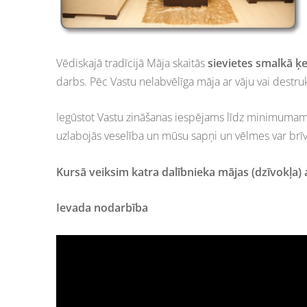
Vēdiskajā tradīcijā Māja skaitās
sievietes smalkā 
darbs. Pēc Vastu nelabvēlīga māja ar vāju vai destru
Iegūstot Vastu zināšanas iespējams līdz minimumam 
uzlabojās veselība un mūsu sapņi un vēlmes var brīvi
Kursā veiksim katra dalībnieka mājas (dzīvokļa) a
Ievada nodarbība