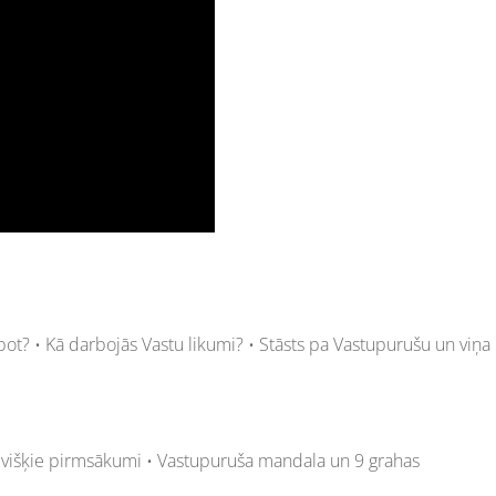
bot? • Kā darbojās Vastu likumi? • Stāsts pa Vastupurušu un viņa
višķie pirmsākumi • Vastupuruša mandala un 9 grahas