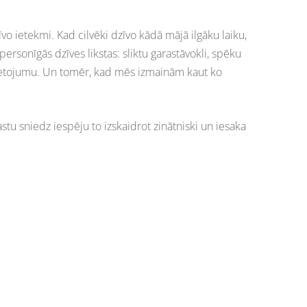
 ietekmi. Kad cilvēki dzīvo kādā mājā ilgāku laiku,
personīgās dzīves likstas: sliktu garastāvokli, spēku
vietojumu. Un tomēr, kad mēs izmainām kaut ko
astu sniedz iespēju to izskaidrot zinātniski un iesaka