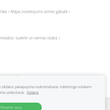
itāte • Mājas novietojums zemes gabalā •
s
mistaba| tualete un vannas istaba |
SS sastāv
15 video nodarbības 1 stundu
m sīkfailus pakalpojuma nodrošināšanai, mārketinga nolūkiem
uma uzlabošanai.
Pielāgot
Pieņemt visus