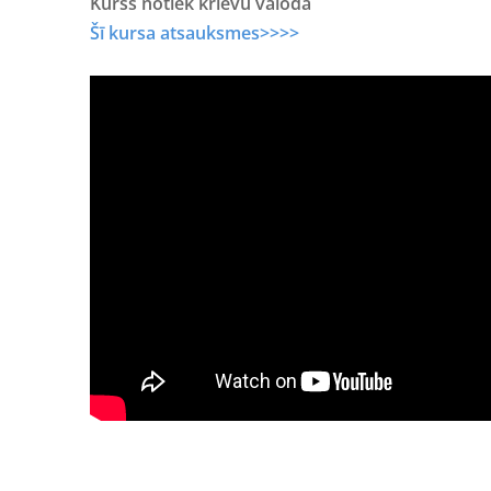
Kurss notiek krievu valodā
Šī kursa atsauksmes>>>>