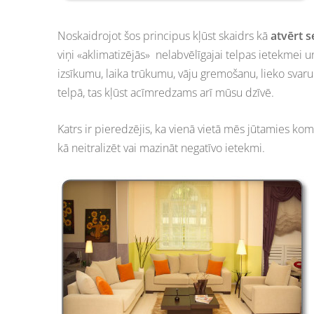
Noskaidrojot šos principus kļūst skaidrs kā
atvērt s
viņi «aklimatizējās» nelabvēlīgajai telpas ietekmei un
izsīkumu, laika trūkumu, vāju gremošanu, lieko sva
telpā, tas kļūst acīmredzams arī mūsu dzīvē.
Katrs ir pieredzējis, ka vienā vietā mēs jūtamies komf
kā neitralizēt vai mazināt negatīvo ietekmi.