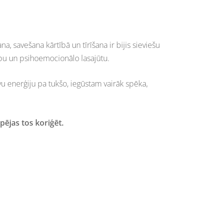
a, savešana kārtībā un tīrīšana ir bijis sieviešu
lību un psihoemocionālo lasajūtu.
 enerģiju pa tukšo, iegūstam vairāk spēka,
pējas tos koriģēt.