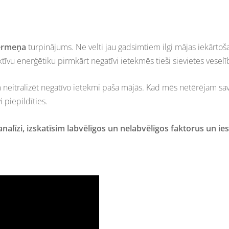
ķermeņa
turpinājums. Ne velti jau gadsimtiem ilgi mājas iekārtošan
ktīvu enerģētiku pirmkārt negatīvi ietekmēs tieši sievietes vese
neitralizēt negatīvo ietekmi paša mājās. Kad mēs netērējam savu
 piepildīties.
nalīzi, izskatīsim labvēlīgos un nelabvēlīgos faktorus un ies