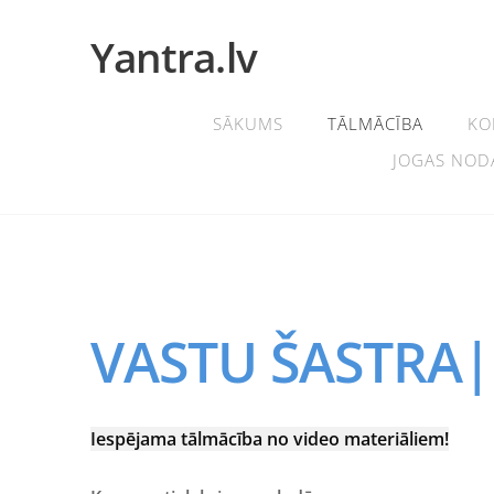
Yantra.lv
SĀKUMS
TĀLMĀCĪBA
KO
JOGAS NOD
VASTU ŠASTRA
Iespējama tālmācība no video materiāliem!