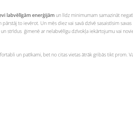
evi labvēlīgām enerģijām
un līdz minimumam samazināt negatīvo
 pārstāj to ievērot. Un mēs diez vai savā dzīvē sasaistīsim savas 
ru un strīdus ģimenē ar nelabvēlīgu dzīvokļa iekārtojumu vai no
ortabli un patīkami, bet no citas vietas ātrāk gribās tikt prom. V