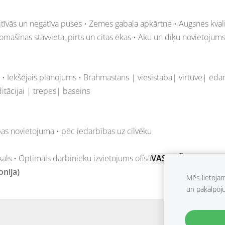
tīvās un negatīva puses • Zemes gabala apkārtne • Augsnes kval
omašīnas stāvvieta, pirts un citas ēkas • Aku un dīķu novietojum
 • Iekšējais plānojums • Brahmastans | viesistaba| virtuve| ēda
tācijai | trepes| baseins
lpas novietojuma • pēc iedarbības uz cilvēku
ikals • Optimāls darbinieku izvietojums ofisā
VASTU ŠASTRA KUR
nija)
Mēs lietoja
un pakalpoj