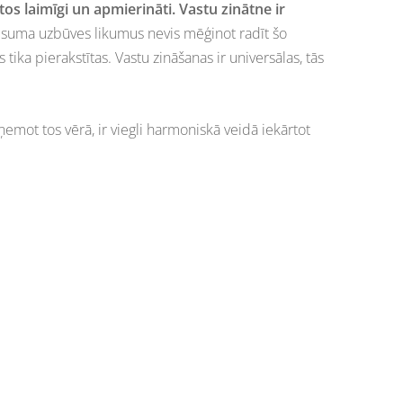
tos laimīgi un apmierināti. Vastu zinātne ir
 Visuma uzbūves likumus nevis mēģinot radīt šo
ika pierakstītas. Vastu zināšanas ir universālas, tās
ņemot tos vērā, ir viegli harmoniskā veidā iekārtot