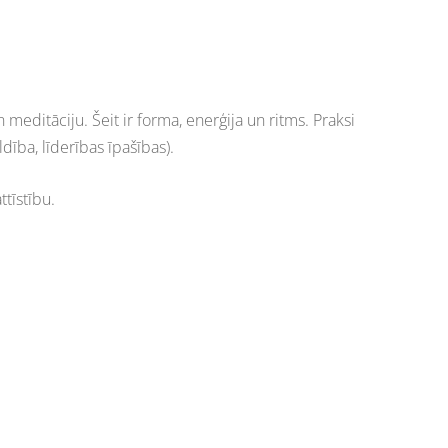
meditāciju. Šeit ir forma, enerģija un ritms. Praksi
ldība, līderības īpašības).
ttīstību.