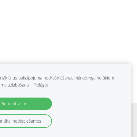
m sīkfailus pakalpojuma nodrošināšanai, mārketinga nolūkiem
uma uzlabošanai.
Pielāgot
Pieņemt visus
t tikai nepieciešamos