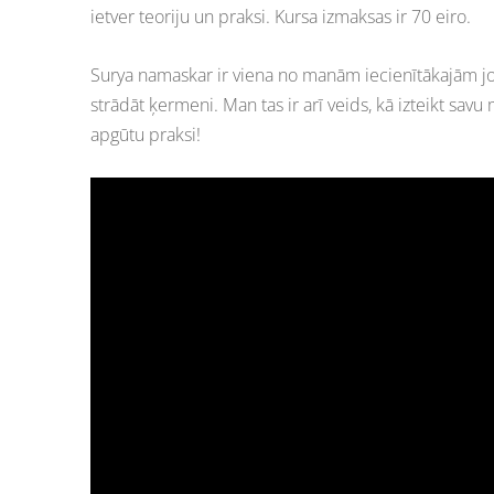
ietver teoriju un praksi. Kursa izmaksas ir 70 eiro.
Surya namaskar ir viena no manām iecienītākajām joga
strādāt ķermeni. Man tas ir arī veids, kā izteikt savu
apgūtu praksi!