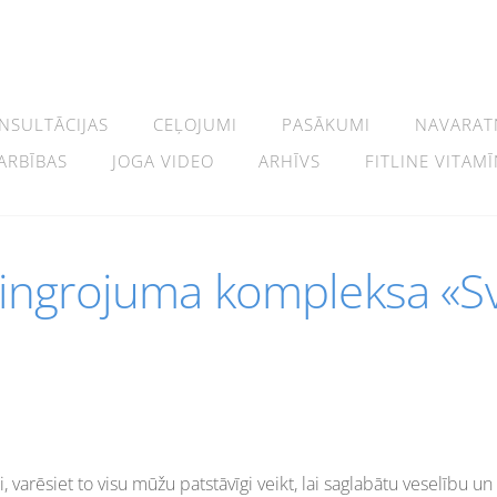
NSULTĀCIJAS
CEĻOJUMI
PASĀKUMI
NAVARAT
ARBĪBAS
JOGA VIDEO
ARHĪVS
FITLINE VITAMĪ
ngrojuma kompleksa «Sv
, varēsiet to visu mūžu patstāvīgi veikt, lai saglabātu veselību un