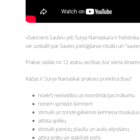
«Sveiciens Saulei» jeb Surya Namaskara ir holistiska
var uzskatīt par Saules pielūgšanas rituālu un "saules"
Prakse sastāv no 12 asānu secības, kur viena dinamiski
Kādas ir Surya Namaskar prakses priekšrocības?
novērš neelastību un koordinācijas trūkumu
noņem spriedzi ķermenī
stimulē un tonizē galvenos ķermeņa muskuļus
attīsta spēku
stimulē pareizu plaušu un audu elpošanu
attīra prātu un stabilizē psihi