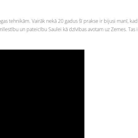
s tehnikām. Vairāk nekā 20 gadus šī prakse ir bijusi manī, kad ir
 mīlestību un pateicību Saulei kā dzīvības avotam uz Zemes. Tas ir 