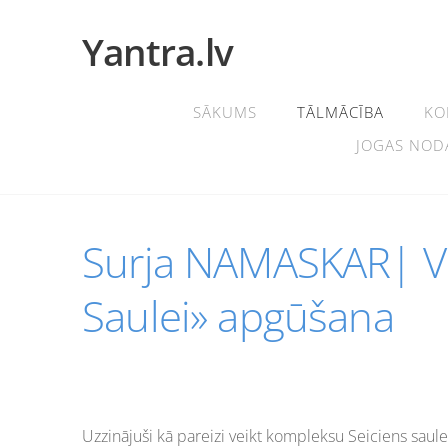
Yantra.lv
SĀKUMS
TĀLMĀCĪBA
KO
JOGAS NOD
Surja NAMASKAR| Vi
Saulei»
apgūšana
Uzzinājuši kā pareizi veikt kompleksu Seiciens saulei