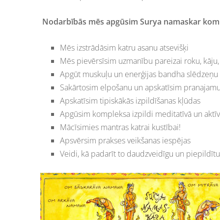
Nodarbībās mēs apgūsim Surya namaskar kom
Mēs izstrādāsim katru asanu atsevišķi
Mēs pievērsīsim uzmanību pareizai roku, kāju,
Apgūt muskuļu un enerģijas bandha slēdzeņu
Sakārtosim elpošanu un apskatīsim pranajamu
Apskatīsim tipiskākās izpildīšanas kļūdas
Apgūsim kompleksa izpildi meditatīvā un aktīv
Mācīsimies mantras katrai kustībai!
Apsvērsim prakses veikšanas iespējas
Veidi, kā padarīt to daudzveidīgu un piepildītu