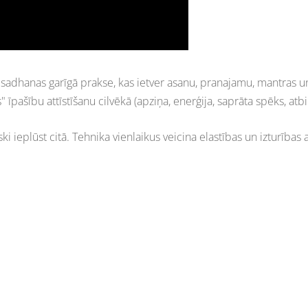
 sadhanas garīgā prakse, kas ietver asanu, pranajamu, mantras un 
 īpašību attīstīšanu cilvēkā (apziņa, enerģija, saprāta spēks, atbi
 ieplūst citā. Tehnika vienlaikus veicina elastības un izturības a