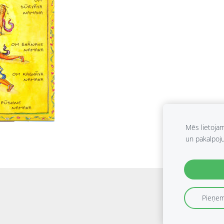
Mēs lietoja
un pakalpoj
Pieņem