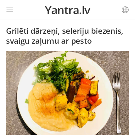
Yantra.lv
Grilēti dārzeņi, seleriju biezenis,
svaigu zaļumu ar pesto