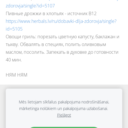
zdorovja/single?id=5107
Пивные дрожжи в хлопьях - источник В12
https://www.herbals.lv/ru/dobavki-dlja-zdorovja/single?
id=5105
Овощи гриль: 
порезать цветную капусту, баклажан и 
тыкву. Обвалять в специях, полить оливковым 
маслом, посолить. Запекать в духовке до готовности 
40 мин.
НЯМ НЯМ
Sīkdatnes
Mēs lietojam sīkfailus pakalpojuma nodrošināšanai,
mārketinga nolūkiem un pakalpojuma uzlabošanai.
Autortiesības © Viktorija Darakova | 2010. – 2026
Pielāgot
Jebkādu materiālu un tekstu izmantošana bez atļaujas ir
aizliegta.
Datu aizsardzības politikas