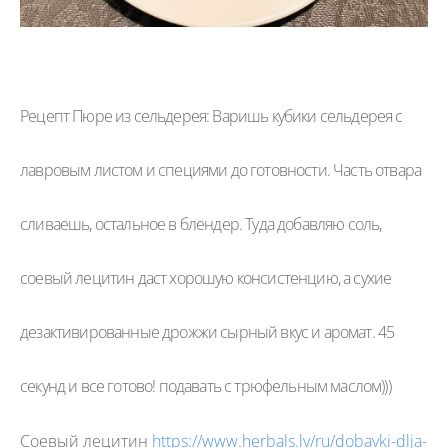
Рецепт Пюре из сельдерея:
Варишь кубики сельдерея с 
лавровым листом и специями до готовности. Часть отвара 
сливаешь, остальное в блендер. Туда добавляю соль, 
соевый лецитин даст хорошую консистенцию, а сухие 
дезактивированные дрожжи сырный вкус и аромат. 45 
секунд и все готово! подавать с трюфельным маслом)))
Соевый лецитин 
https://www.herbals.lv/ru/dobavki-dlja-