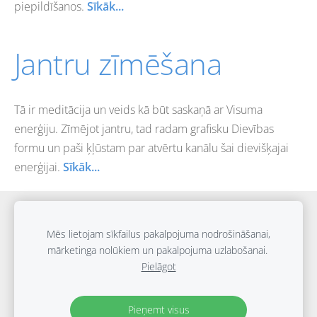
piepildīšanos.
Sīkāk...
Jantru zīmēšana
Tā ir meditācija un veids kā būt saskaņā ar Visuma
enerģiju. Zīmējot jantru, tad radam grafisku Dievības
formu un paši ķļūstam par atvērtu kanālu šai dievišķajai
enerģijai.
Sīkāk...
Sīkdatnes
Mēs lietojam sīkfailus pakalpojuma nodrošināšanai,
mārketinga nolūkiem un pakalpojuma uzlabošanai.
Autortiesības © Viktorija Darakova | 2010. – 2026
Pielāgot
Jebkādu materiālu un tekstu izmantošana bez atļaujas ir
aizliegta.
Datu aizsardzības politikas
Pieņemt visus