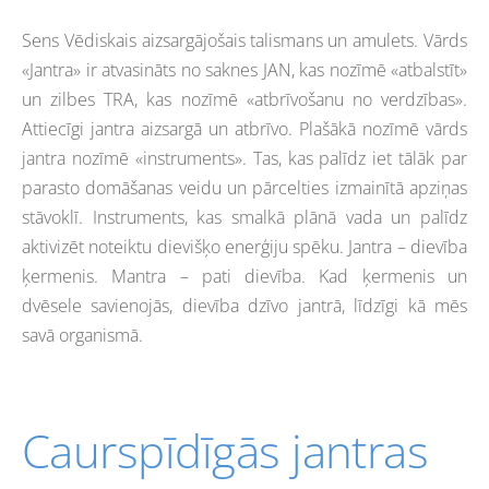
Sens Vēdiskais aizsargājošais talismans un amulets. Vārds
«Jantra» ir atvasināts no saknes JAN, kas nozīmē «atbalstīt»
un zilbes TRA, kas nozīmē «atbrīvošanu no verdzības».
Attiecīgi jantra aizsargā un atbrīvo. Plašākā nozīmē vārds
jantra nozīmē «instruments». Tas, kas palīdz iet tālāk par
parasto domāšanas veidu un pārcelties izmainītā apziņas
stāvoklī. Instruments, kas smalkā plānā vada un palīdz
aktivizēt noteiktu dievišķo enerģiju spēku. Jantra – dievība
ķermenis. Mantra – pati dievība. Kad ķermenis un
dvēsele savienojās, dievība dzīvo jantrā, līdzīgi kā mēs
savā organismā.
Caurspīdīgās jantras