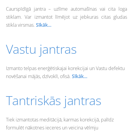
Caurspīdīgā jantra – uzlīme automašīnas vai cita loga
stiklam. V
ar
izmantot līmējot uz
jebkuras citas gludas
stikla
virsmas.
Sīkāk...
Vastu jantras
Izmanto telpas enerģētiskajai korekcijai un Vastu defektu
novēšanai mājās, dzīvoklī, ofisā.
Sīkāk...
Tantriskās jantras
Tiek izmantotas meditācijā, karmas korekcijā, palīdz
formulēt nākotnes ieceres un veicina vēlmju