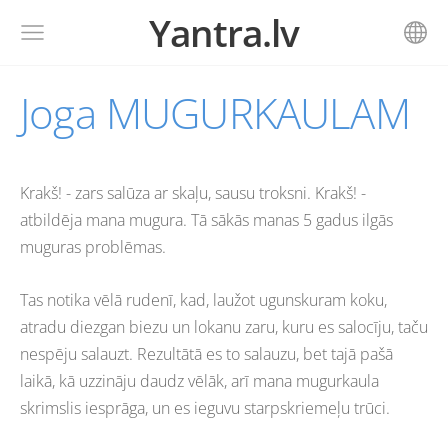
Yantra.lv
Joga MUGURKAULAM
Krakš! - zars salūza ar skaļu, sausu troksni. Krakš! -
atbildēja mana mugura. Tā sākās manas 5 gadus ilgās
muguras problēmas.
Tas notika vēlā rudenī, kad, laužot ugunskuram koku,
atradu diezgan biezu un lokanu zaru, kuru es salocīju, taču
nespēju salauzt. Rezultātā es to salauzu, bet tajā pašā
laikā, kā uzzināju daudz vēlāk, arī mana mugurkaula
skrimslis iesprāga, un es ieguvu starpskriemeļu trūci.