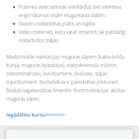
Prasmes veikt tehniski vienkāršus, bet efektīvus
vingrinājumus visām mugurkaula daļām.
Skaidrs nodarbības plāns un loģika
Video materiāls, kuru varat izmantot, lai patstāvīgi
nodarbotos mājās
Medicīniskās indikācijas: muguras sāpēm (kakla, krūšu
kurvja, muguras lejasdaļas), starpskriemeļu trūcēm,
osteohondrozei, izvirzījumiem, skoliozei, stājas
traucējumiem. Nodarbības ir paredzētas jebkuram
fiziskās sagatavotības līmenim. Kontrindikācijas: akūtas
muguras sāpes.
Iegādāties kursu>>>>>>>
Sīkdatnes