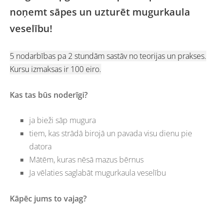
noņemt sāpes un uzturēt mugurkaula
veselību!
5 nodarbības pa 2 stundām sastāv no teorijas un prakses.
Kursu izmaksas ir 100 eiro.
Kas tas būs noderīgi?
ja bieži sāp mugura
tiem, kas strādā birojā un pavada visu dienu pie
datora
Mātēm, kuras nēsā mazus bērnus
Ja vēlaties saglabāt mugurkaula veselību
Kāpēc jums to vajag?