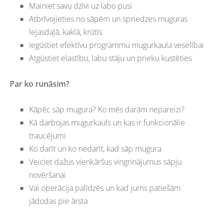
Mainiet savu dzīvi uz labo pusi
Atbrīvojieties no sāpēm un spriedzes muguras
lejasdaļā, kaklā, krūtīs
Iegūstiet efektīvu programmu mugurkaula veselībai
Atgūstiet elastību, labu stāju un prieku kustēties
Par ko runāsim?
Kāpēc sāp mugura? Ko mēs darām nepareizi?
Kā darbojas mugurkauls un kas ir funkcionālie
traucējumi
Ko darīt un ko nedarīt, kad sāp mugura
Veiciet dažus vienkāršus vingrinājumus sāpju
novēršanai
Vai operācija palīdzēs un kad jums patiešām
jādodas pie ārsta