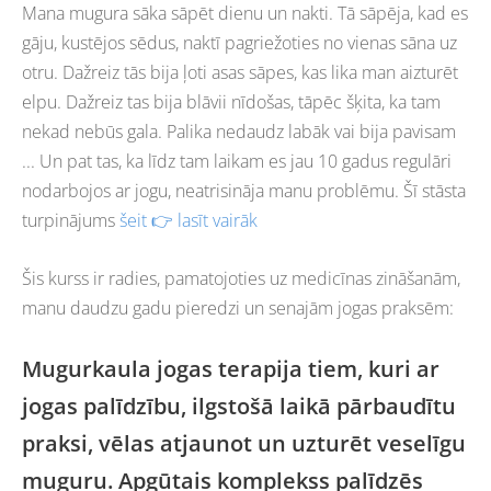
Mana mugura sāka sāpēt dienu un nakti. Tā sāpēja, kad es
gāju, kustējos sēdus, naktī pagriežoties no vienas sāna uz
otru. Dažreiz tās bija ļoti asas sāpes, kas lika man aizturēt
elpu. Dažreiz tas bija blāvii nīdošas, tāpēc šķita, ka tam
nekad nebūs gala. Palika nedaudz labāk vai bija pavisam
... Un pat tas, ka līdz tam laikam es jau 10 gadus regulāri
nodarbojos ar jogu, neatrisināja manu problēmu. Šī stāsta
turpinājums
šeit 👉 lasīt vairāk
Šis kurss ir radies, pamatojoties uz medicīnas zināšanām,
manu daudzu gadu pieredzi un senajām jogas praksēm:
Mugurkaula jogas terapija tiem, kuri ar
jogas palīdzību, ilgstošā laikā pārbaudītu
praksi, vēlas atjaunot un uzturēt veselīgu
muguru. Apgūtais komplekss palīdzēs