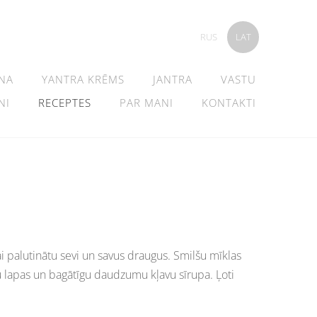
RUS
LAT
NA
YANTRA KRĒMS
JANTRA
VASTU
NI
RECEPTES
PAR MANI
KONTAKTI
ai palutinātu sevi un savus draugus. Smilšu mīklas
u lapas un bagātīgu daudzumu kļavu sīrupa. Ļoti