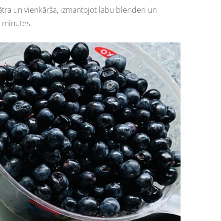
ātra un vienkārša, izmantojot labu blenderi un
0 minūtes.