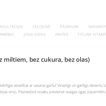
NSULTĀCIJAS
CEĻOJUMI
PASĀKUMI
NAVARAT
ARBĪBAS
JOGA VIDEO
ARHĪVS
FITLINE VITAMĪ
miltiem, bez cukura, bez olas)
rtīgai veselībai ar vasaras garšu! Veselīgs un garšīgs deserts, l
ņas virsū. Pasniedzot iesaku pievienot svaigas ogas, piparmētr