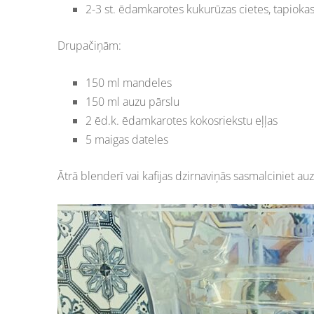
2-3 st. ēdamkarotes kukurūzas cietes, tapiokas 
Drupačiņām:
150 ml mandeles
150 ml auzu pārslu
2 ēd.k. ēdamkarotes kokosriekstu eļļas
5 maigas dateles
Ātrā blenderī vai kafijas dzirnaviņās sasmalciniet 