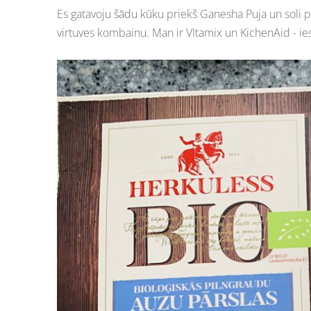
Es gatavoju šādu kūku priekš Ganesha Puja un soli pa
virtuves kombainu. Man ir VItamix un KichenAid - ie