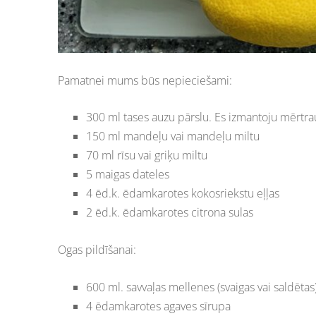
Pamatnei mums būs nepieciešami:
300 ml tases auzu pārslu. Es izmantoju mērtrau
150 ml mandeļu vai mandeļu miltu
70 ml rīsu vai griķu miltu
5 maigas dateles
4 ēd.k. ēdamkarotes kokosriekstu eļļas
2 ēd.k. ēdamkarotes citrona sulas
Ogas pildīšanai:
600 ml. savvaļas mellenes (svaigas vai saldētas
4 ēdamkarotes agaves sīrupa