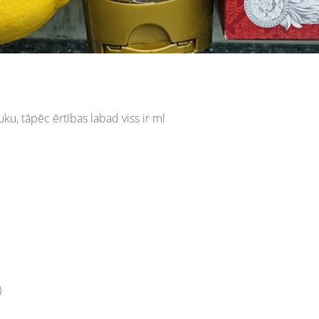
ku, tāpēc ērtības labad viss ir ml
)