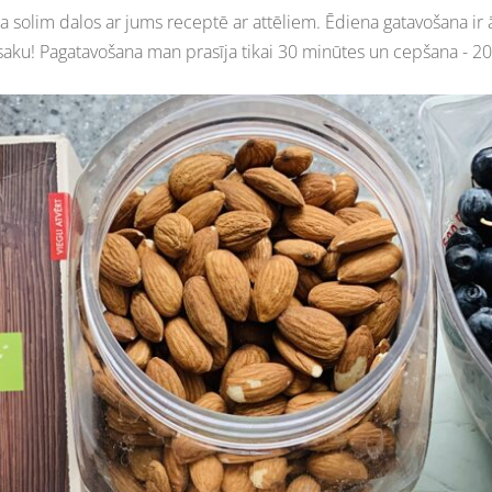
 solim dalos ar jums receptē ar attēliem. Ēdiena gatavošana ir 
saku! Pagatavošana man prasīja tikai 30 minūtes un cepšana - 2