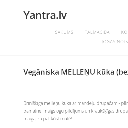
Yantra.lv
SĀKUMS
TĀLMĀCĪBA
KO
JOGAS NOD
Vegāniska MELLEŅU kūka (bez 
Brīnišķīga melleņu kūka ar mandeļu drupačām - pilnvē
pamatne, maigs ogu pildījums un kraukšķīgas drupati
maiga, ka pat kūst mutē!