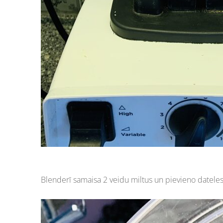
Blenderī samaisa 2 veidu miltus un pievieno dateles.