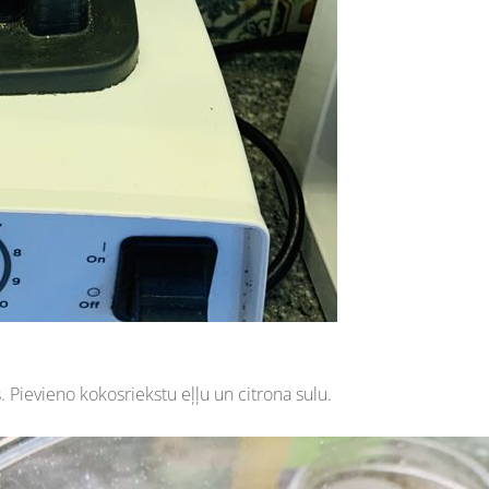
 Pievieno kokosriekstu eļļu un citrona sulu.