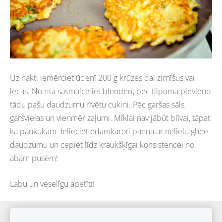
Uz nakti iemērciet ūdenī 200 g krūzes dal zirnīšus vai
lēcas. No rīta sasmalciniet blenderī, pēc tilpuma pievieno
tādu pašu daudzumu rīvētu cukini. Pēc garšas sāls,
garšvielas un vienmēr zaļumi. Mīklai nav jābūt blīvai, tāpat
kā pankūkām. Ielieciet ēdamkaroti pannā ar nelielu ghee
daudzumu un cepiet līdz kraukšķīgai konsistencei no
abām pusēm!
Labu un veselīgu apetīti!
Sīkdatnes