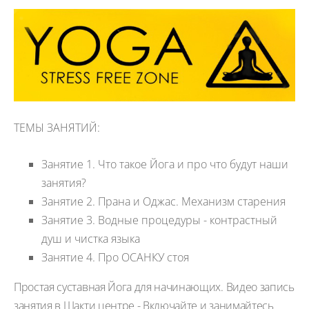
ТЕМЫ ЗАНЯТИЙ:
Занятие 1. Что такое Йога и про что будут наши
занятия?
Занятие 2. Прана и Оджас. Механизм старения
Занятие 3. Водные процедуры - контрастный
душ и чистка языка
Занятие 4. Про ОСАНКУ стоя
Простая суставная Йога для начинающих.
Видео запись
занятия
в Шакти центре -
Включайте и занимайтесь