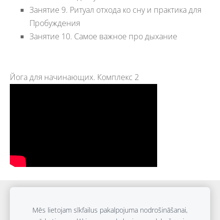
Занятие 9. Ритуал отхода ко сну и практика для
Пробуждения
Занятие 10. Самое важное про дыхание
Йога для начинающих. Комплекс 2
Sīkdatnes
Mēs lietojam sīkfailus pakalpojuma nodrošināšanai,